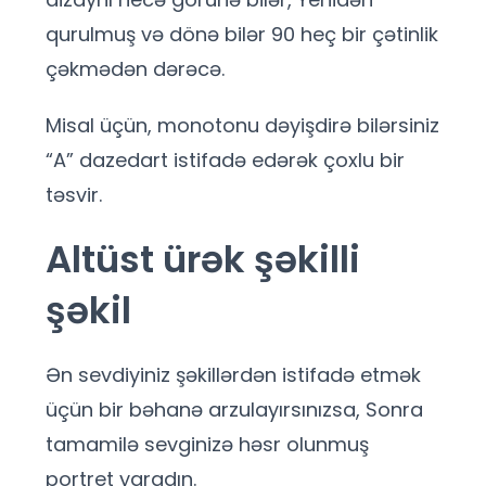
qurulmuş və dönə bilər 90 heç bir çətinlik
çəkmədən dərəcə.
Misal üçün, monotonu dəyişdirə bilərsiniz
“A” dazedart istifadə edərək çoxlu bir
təsvir.
Altüst ürək şəkilli
şəkil
Ən sevdiyiniz şəkillərdən istifadə etmək
üçün bir bəhanə arzulayırsınızsa, Sonra
tamamilə sevginizə həsr olunmuş
portret yaradın.