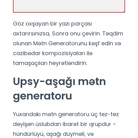
Göz oxşayan bir yazı parçası
axtarırsınızsa, Sonra onu çevirin. Təqdim
olunan Mətn Generatorunu kəşf edin və
cazibədar kompozisiyaları ilə
tamaşaçıları heyrətləndirin.
Upsy-aşağı mətn
generatoru
Yuxarıdakı mətn generatoru üç tez-tez
dəyişən üslubdan ibarət bir qrupdur –
hündürlüyü, aşağı düyməli, və