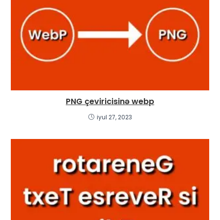
PNG çeviricisinə webp
iyul 27, 2023