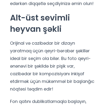
edərkən diqqətlə seçdiyinizə əmin olun!
Alt-üst sevimli
heyvan şəkli
Orijinal və cazibədar bir dizayn
yaratmaq üçün qeyri-bərabər şəkillər
ideal bir seçim ola bilər. Bu foto qeyri-
ənənəvi bir şəkildə bir pişik var,
cazibədar bir kompozisiyanı inkişaf
etdirmək üçün mükəmməl bir başlanğıc
nöqtəsi təqdim edir!
Fon qatını dublikatlamaqla başlayın,