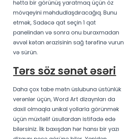
hətta bir görünüş yaratmaq üçün öz
mövqeyini məhdudlaşdıracağıq. Bunu
etmək, Sadəcə qat seçin 1 qat
panelindən və sonra onu buraxmadan
əvvəl kətan ərazisinin sağ tərəfinə vurun
və sürün.
Tərs söz sənət əsəri
Daha çox tabe mətn üslubuna üstünlük
verənlər üçün, Word Art dizaynları da
daxil olmaqla unikal yollarla görünmək
üçün müxtəlif üsullardan istifadə edə
bilərsiniz. İlk baxışdan hər hansı bir yazı
dizaynı necə görünə bilər, Yenidən