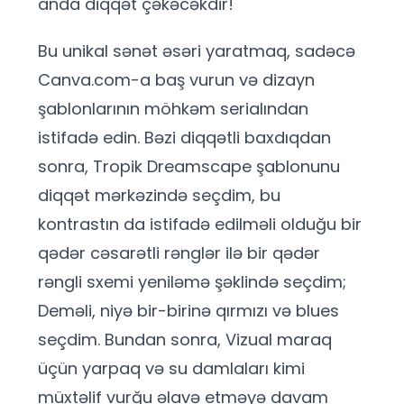
anda diqqət çəkəcəkdir!
Bu unikal sənət əsəri yaratmaq, sadəcə
Canva.com-a baş vurun və dizayn
şablonlarının möhkəm serialından
istifadə edin. Bəzi diqqətli baxdıqdan
sonra, Tropik Dreamscape şablonunu
diqqət mərkəzində seçdim, bu
kontrastın da istifadə edilməli olduğu bir
qədər cəsarətli rənglər ilə bir qədər
rəngli sxemi yeniləmə şəklində seçdim;
Deməli, niyə bir-birinə qırmızı və blues
seçdim. Bundan sonra, Vizual maraq
üçün yarpaq və su damlaları kimi
müxtəlif vurğu əlavə etməyə davam