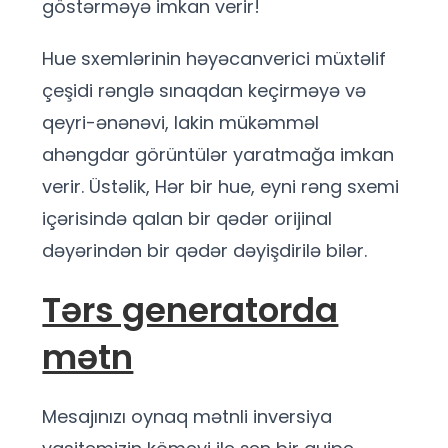
göstərməyə imkan verir!
Hue sxemlərinin həyəcanverici müxtəlif
çeşidi rənglə sınaqdan keçirməyə və
qeyri-ənənəvi, lakin mükəmməl
ahəngdar görüntülər yaratmağa imkan
verir. Üstəlik, Hər bir hue, eyni rəng sxemi
içərisində qalan bir qədər orijinal
dəyərindən bir qədər dəyişdirilə bilər.
Tərs generatorda
mətn
Mesajınızı oynaq mətnli inversiya