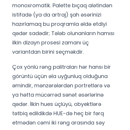
monoxromatik. Palette bıçaq alətindən
istifadə (ya da artraj) şah əsərinizi
hazırlamaq bu proqramla əldə etdiyi
qədər sadədir; Tələb olunanların hamısı
ilkin dizayn prosesi zamanı üç
variantdan birini seçməkdir.
Çox yönlü rəng palitraları hər hansı bir
görüntü üçün əla uyğunluq olduğuna
əmindir, mənzərələrdən portretlərə və
ya hətta mücərrəd sənət əsərlərinə
qədər. İlkin hues üçlüyü, obyektlərə
tətbiq edildikdə HUE-də heç bir fərq
etmədən cəmi iki rəng arasında səy