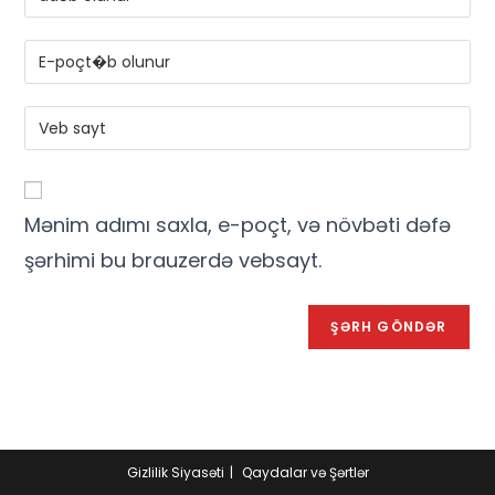
Mənim adımı saxla, e-poçt, və növbəti dəfə
şərhimi bu brauzerdə vebsayt.
Gizlilik Siyasəti
Qaydalar və Şərtlər