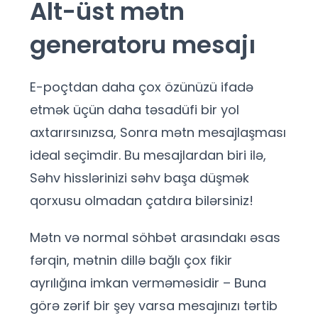
Alt-üst mətn
generatoru mesajı
E-poçtdan daha çox özünüzü ifadə
etmək üçün daha təsadüfi bir yol
axtarırsınızsa, Sonra mətn mesajlaşması
ideal seçimdir. Bu mesajlardan biri ilə,
Səhv hisslərinizi səhv başa düşmək
qorxusu olmadan çatdıra bilərsiniz!
Mətn və normal söhbət arasındakı əsas
fərqin, mətnin dillə bağlı çox fikir
ayrılığına imkan verməməsidir – Buna
görə zərif bir şey varsa mesajınızı tərtib