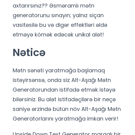
axtarırsınız?? Əsməramlı mətn
generatorunu sınayın; yalnız siçan
vasitəsilə bu və digər effektləri əldə
etməyə kömək edəcək unikal alət!
Nəticə
Mətn sənəti yaratmağa başlamaq
istəyirsənsə, onda siz Alt-Aşağı Mətn
Generatorundan istifadə etmək istəyə
bilərsiniz. Bu alət istifadəçilərə bir neçə
saniyə ərzində bütün növ Alt-Aşağı Mətn
Generatorlarını yaratmağa imkan verir!
Upside Down Text Generator maraqlı bir