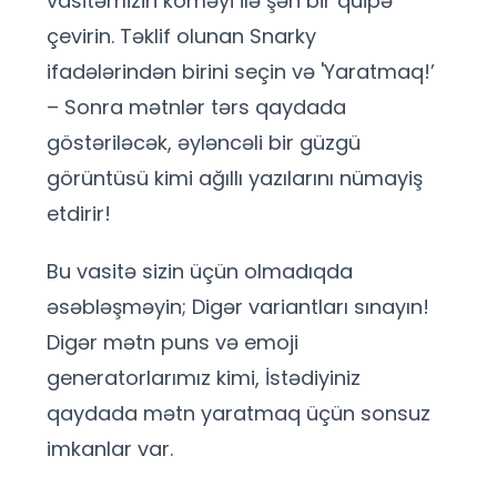
vasitəmizin köməyi ilə şən bir quipə
çevirin. Təklif olunan Snarky
ifadələrindən birini seçin və 'Yaratmaq!’
– Sonra mətnlər tərs qaydada
göstəriləcək, əyləncəli bir güzgü
görüntüsü kimi ağıllı yazılarını nümayiş
etdirir!
Bu vasitə sizin üçün olmadıqda
əsəbləşməyin; Digər variantları sınayın!
Digər mətn puns və emoji
generatorlarımız kimi, İstədiyiniz
qaydada mətn yaratmaq üçün sonsuz
imkanlar var.