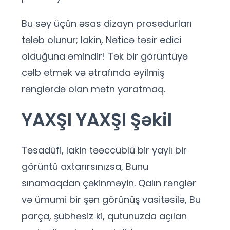
Bu səy üçün əsas dizayn prosedurları
tələb olunur; lakin, Nəticə təsir edici
olduğuna əmindir! Tək bir görüntüyə
cəlb etmək və ətrafında əyilmiş
rənglərdə olan mətn yaratmaq.
YAXŞI YAXŞI Şəkil
Təsadüfi, lakin təəccüblü bir yaylı bir
görüntü axtarırsınızsa, Bunu
sınamaqdan çəkinməyin. Qalın rənglər
və ümumi bir şən görünüş vasitəsilə, Bu
parça, şübhəsiz ki, qutunuzda açılan