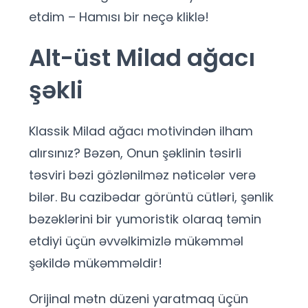
etdim – Hamısı bir neçə kliklə!
Alt-üst Milad ağacı
şəkli
Klassik Milad ağacı motivindən ilham
alırsınız? Bəzən, Onun şəklinin təsirli
təsviri bəzi gözlənilməz nəticələr verə
bilər. Bu cazibədar görüntü cütləri, şənlik
bəzəklərini bir yumoristik olaraq təmin
etdiyi üçün əvvəlkimizlə mükəmməl
şəkildə mükəmməldir!
Orijinal mətn düzeni yaratmaq üçün