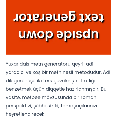
Yuxarıdakı mətn generatoru qeyri-adi
yaradıcı və xoş bir mətn nəsil metodudur. Adi
dik görünüşü ilə ters çevrilmiş xəttatlığı
bənzətmək üçün diqqətlə hazırlanmışdır; Bu
vasitə, mətbəə mövzusunda bir roman
perspektivi, şübhəsiz ki, tamaşaçılarınızı
heyrətləndirəcək.