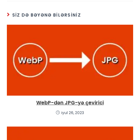
SIZ DƏ BƏYƏNƏ BILƏRSINIZ
WebP-dən JPG-yə çevirici
iyul 26, 2023