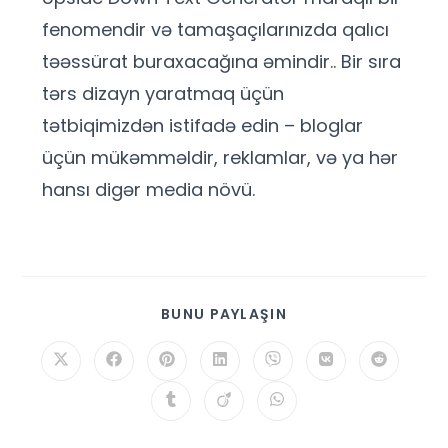
fenomendir və tamaşaçılarınızda qalıcı
təəssürat buraxacağına əmindir.. Bir sıra
tərs dizayn yaratmaq üçün
tətbiqimizdən istifadə edin – bloglar
üçün mükəmməldir, reklamlar, və ya hər
hansı digər media növü.
BUNU PAYLAŞIN