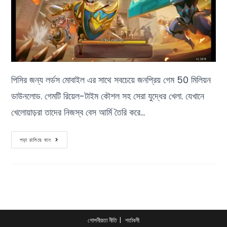
পিসির জন্য লর্ডস মোবাইল এর সাথে সবচেয়ে জনপ্রিয় গেম 50 মিলিয়ন
ডাউনলোড. গেমটি রিয়েল-টাইম কৌশল সহ সেরা যুদ্ধের খেলা. যেখানে
খেলোয়াড়রা তাদের নিজস্ব বেস আর্মি তৈরি করে…
পড়া চালিয়ে যান
গোপনীয়তা নীতি
শর্তাবলী