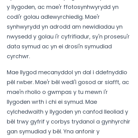
y llygoden, ac mae'r ffotosynhwyrydd yn
codi'r golau adlewyrchiedig. Mae'r
synhwyrydd yn adrodd am newidiadau yn
nwysedd y golau i'r cyfrifiadur, sy'n prosesu'r
data symud ac yn ei drosi'n symudiad
cyrchwr.
Mae llygod mecanyddol yn dal i ddefnyddio
pêl rwber. Mae'r bêl wedi'i gosod ar siafft, ac
mae'n rholio o gwmpas y tu mewn i'r
llygoden wrth i chi ei symud. Mae
cylchedwaith y llygoden yn canfod lleoliad y
bêl trwy gyfrif y corbys trydanol a gynhyrchir
gan symudiad y bêl. Yna anfonir y