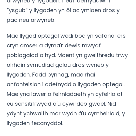
arwyneb y llygoden, neu'r defnyddiwr i
“ysgub” y llygoden yn ôl ac ymlaen dros y
pad neu arwyneb.
Mae llygod optegol wedi bod yn safonol ers
cryn amser a dyma'r dewis mwyaf
poblogaidd o hyd. Maent yn gweithredu trwy
olrhain symudiad golau dros wyneb y
llygoden. Fodd bynnag, mae rhai
anfanteision i ddefnyddio llygoden optegol.
Mae yna lawer o feirniadaeth yn cyfeirio at
eu sensitifrwydd a'u cywirdeb gwael. Nid
ydynt ychwaith mor wydn â'u cymheiriaid, y
llygoden fecanyddol.