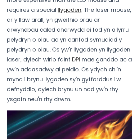
requires a special
llygoden
.
The laser mouse
,
ar y llaw arall, yn gweithio orau ar
arwynebau caled oherwydd ei fod yn allyrru
pelydryn o olau ac yn canfod symudiad y
pelydryn o olau. Os yw'r llygoden yn llygoden
laser, dylech wirio faint
DPI
mae ganddo ac a
yw'n addasadwy ai peidio. Os ydych chi'n
mynd i brynu llygoden sy'n gyfforddus i'w
defnyddio, dylech brynu un nad yw'n rhy
ysgafn neu'n rhy drwm.