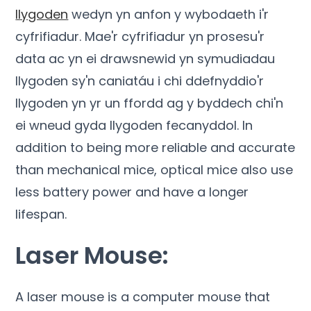
llygoden
wedyn yn anfon y wybodaeth i'r
cyfrifiadur. Mae'r cyfrifiadur yn prosesu'r
data ac yn ei drawsnewid yn symudiadau
llygoden sy'n caniatáu i chi ddefnyddio'r
llygoden yn yr un ffordd ag y byddech chi'n
ei wneud gyda llygoden fecanyddol.
In
addition to being more reliable and accurate
than mechanical mice
,
optical mice also use
less battery power and have a longer
lifespan
.
Laser Mouse
:
A laser mouse is a computer mouse that