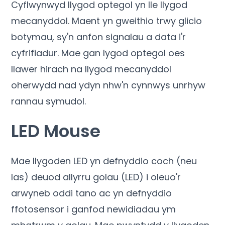
Cyflwynwyd llygod optegol yn lle llygod
mecanyddol. Maent yn gweithio trwy glicio
botymau, sy'n anfon signalau a data i'r
cyfrifiadur. Mae gan lygod optegol oes
llawer hirach na llygod mecanyddol
oherwydd nad ydyn nhw'n cynnwys unrhyw
rannau symudol.
LED Mouse
Mae llygoden LED yn defnyddio coch (neu
las) deuod allyrru golau (LED) i oleuo'r
arwyneb oddi tano ac yn defnyddio
ffotosensor i ganfod newidiadau ym