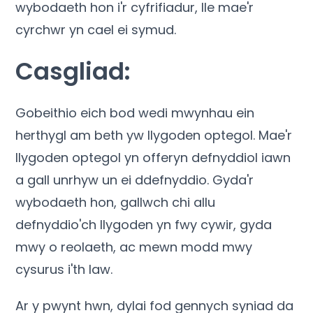
wybodaeth hon i'r cyfrifiadur, lle mae'r
cyrchwr yn cael ei symud.
Casgliad:
Gobeithio eich bod wedi mwynhau ein
herthygl am beth yw llygoden optegol. Mae'r
llygoden optegol yn offeryn defnyddiol iawn
a gall unrhyw un ei ddefnyddio. Gyda'r
wybodaeth hon, gallwch chi allu
defnyddio'ch llygoden yn fwy cywir, gyda
mwy o reolaeth, ac mewn modd mwy
cysurus i'th law.
Ar y pwynt hwn, dylai fod gennych syniad da