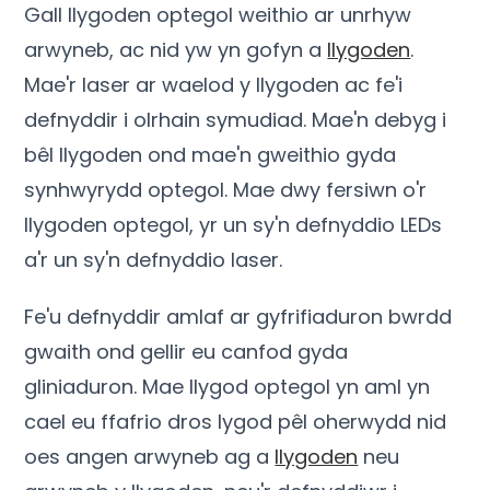
Gall llygoden optegol weithio ar unrhyw
arwyneb, ac nid yw yn gofyn a
llygoden
.
Mae'r laser ar waelod y llygoden ac fe'i
defnyddir i olrhain symudiad. Mae'n debyg i
bêl llygoden ond mae'n gweithio gyda
synhwyrydd optegol. Mae dwy fersiwn o'r
llygoden optegol, yr un sy'n defnyddio LEDs
a'r un sy'n defnyddio laser.
Fe'u defnyddir amlaf ar gyfrifiaduron bwrdd
gwaith ond gellir eu canfod gyda
gliniaduron. Mae llygod optegol yn aml yn
cael eu ffafrio dros lygod pêl oherwydd nid
oes angen arwyneb ag a
llygoden
neu