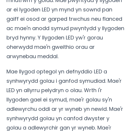
mhatrwm y golau. Mae pwyntydd y llygoden
ar ei lygoden LED yn mynd yn sownd pan
gaiff ei osod ar garped trwchus neu flanced
ac mae'n anodd symud pwyntydd y llygoden
bryd hynny. Y llygoden LED yw'r gorau
oherwydd mae'n gweithio orau ar
arwynebau meddal.
Mae llygod optegol yn defnyddio LED a
synhwyrydd golau i ganfod symudiad. Mae'r
LED yn allyrru pelydryn o olau. Wrth i'r
llygoden gael ei symud, mae'r golau sy'n
adlewyrchu oddi ar yr wyneb yn newid. Mae'r
synhwyrydd golau yn canfod dwyster y
golau a adlewyrchir gan yr wyneb. Mae'r