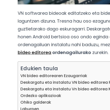
VN softwarea bideoak editatzeko eta bid
laguntzen dizuna. Tresna hau oso ezaguna
guztietarako dago eskuragarri. Deskargatu
honen Android bertsioa oso ondo eginda 
ordenagailuan instalatu nahi baduzu, me
bideo editorea
ordenagailurako
zurekin.
Edukien taula
VN bideo editorearen Ezaugarriak
Deskargatu eta instalatu VN bideo editore
Deskargatu eta instalatu Vn bideo editorea
Ordezko aplikazioak
Ohiko galderak
Laburpen