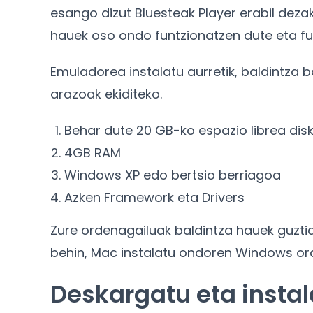
esango dizut Bluesteak Player erabil deza
hauek oso ondo funtzionatzen dute eta fun
Emuladorea instalatu aurretik, baldintza 
arazoak ekiditeko.
Behar dute 20 GB-ko espazio librea di
4GB RAM
Windows XP edo bertsio berriagoa
Azken Framework eta Drivers
Zure ordenagailuak baldintza hauek guztia
behin, Mac instalatu ondoren Windows or
Deskargatu eta instal