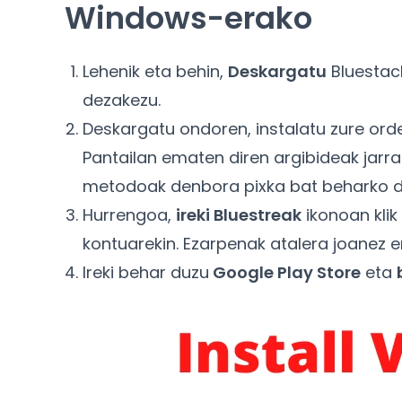
Windows-erako
Lehenik eta behin,
Deskargatu
Bluestack
dezakezu.
Deskargatu ondoren, instalatu zure ord
Pantailan ematen diren argibideak jarrai
metodoak denbora pixka bat beharko d
Hurrengoa,
ireki Bluestreak
ikonoan klik
kontuarekin. Ezarpenak atalera joanez e
Ireki behar duzu
Google Play Store
eta