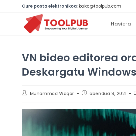
Gure posta elektronikoa
:
kaixo@toolpub.com
Hasiera
VN bideo editorea or
Deskargatu Windows 
Muhammad Waqar
abendua 8, 2021