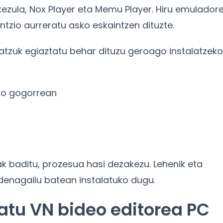
kezula, Nox Player eta Memu Player. Hiru emulador
tzio aurreratu asko eskaintzen dituzte.
batzuk egiaztatu behar dituzu geroago instalatzeko
sko gogorrean
k baditu, prozesua hasi dezakezu. Lehenik eta
denagailu batean instalatuko dugu.
atu VN bideo editorea PC