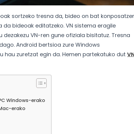
eoak sortzeko tresna da, bideo on bat konposatze
 da bideoak editatzeko. VN sistema eragile
 dezakezu VN-ren gune ofiziala bisitatuz. Tresna
dago. Android bertsioa zure Windows
zu hau zuretzat egin da. Hemen partekatuko dut
V
a PC Windows-erako
 Mac-erako