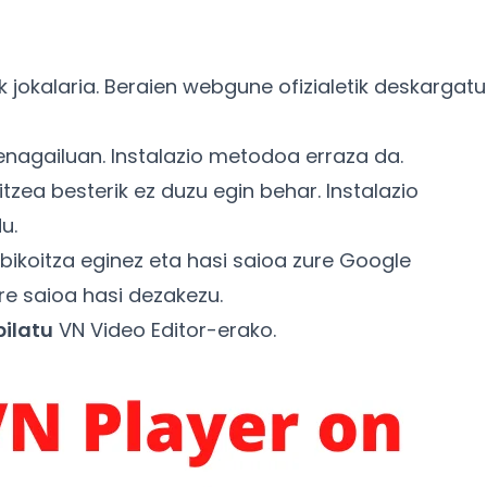
 jokalaria. Beraien webgune ofizialetik deskargatu
enagailuan. Instalazio metodoa erraza da.
tzea besterik ez duzu egin behar. Instalazio
u.
 bikoitza eginez eta hasi saioa zure Google
re saioa hasi dezakezu.
bilatu
VN Video Editor-erako.