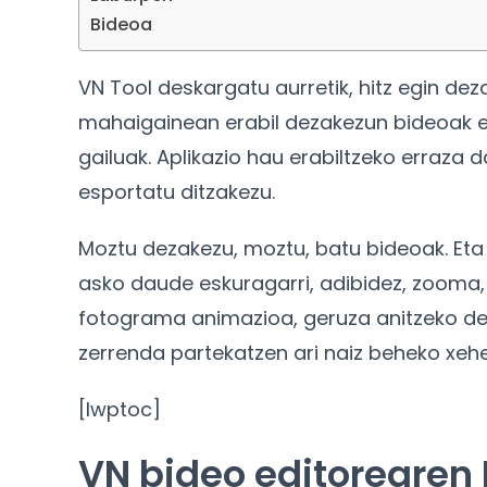
Bideoa
VN Tool deskargatu aurretik, hitz egin dez
mahaigainean erabil dezakezun bideoak ed
gailuak. Aplikazio hau erabiltzeko erraza 
esportatu ditzakezu.
Moztu dezakezu, moztu, batu bideoak. Eta 
asko daude eskuragarri, adibidez, zooma, 
fotograma animazioa, geruza anitzeko de
zerrenda partekatzen ari naiz beheko xeh
[lwptoc]
VN bideo editorearen