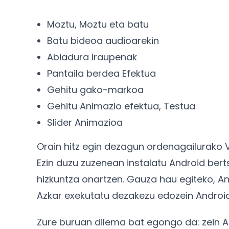
Moztu, Moztu eta batu
Batu bideoa audioarekin
Abiadura Iraupenak
Pantaila berdea Efektua
Gehitu gako-markoa
Gehitu Animazio efektua, Testua
Slider Animazioa
Orain hitz egin dezagun ordenagailurako V
Ezin duzu zuzenean instalatu Android ber
hizkuntza onartzen. Gauza hau egiteko, A
Azkar exekutatu dezakezu edozein Android
Zure buruan dilema bat egongo da: zein 