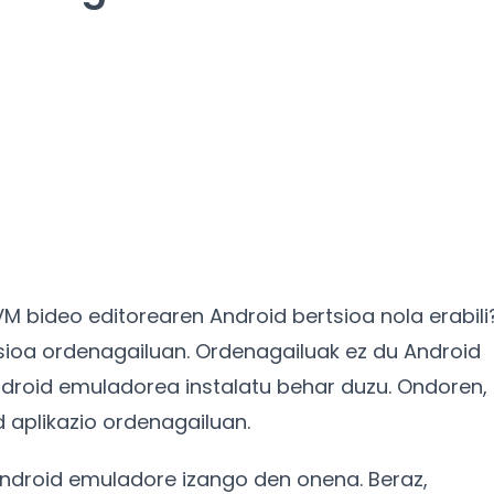
M bideo editorearen Android bertsioa nola erabili
tsioa ordenagailuan. Ordenagailuak ez du Android
ndroid emuladorea instalatu behar duzu. Ondoren,
 aplikazio ordenagailuan.
Android emuladore izango den onena. Beraz,