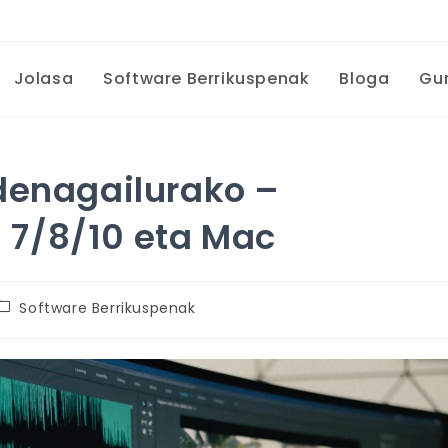
Jolasa
Software Berrikuspenak
Bloga
Gur
denagailurako –
7/8/10 eta Mac
Software Berrikuspenak