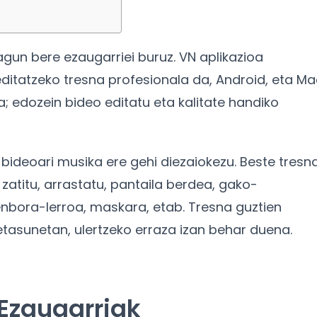
agun bere ezaugarriei buruz. VN aplikazioa
itatzeko tresna profesionala da, Android, eta Ma
da; edozein bideo editatu eta kalitate handiko
bideoari musika ere gehi diezaiokezu. Beste tresn
zatitu, arrastatu, pantaila berdea, gako-
nbora-lerroa, maskara, etab. Tresna guztien
etasunetan, ulertzeko erraza izan behar duena.
 Ezaugarriak