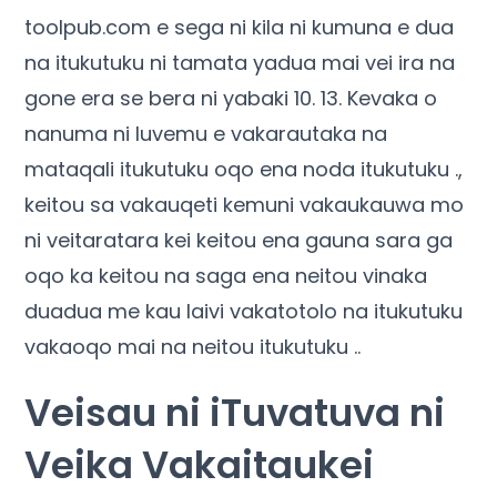
toolpub.com e sega ni kila ni kumuna e dua
na itukutuku ni tamata yadua mai vei ira na
gone era se bera ni yabaki 10. 13. Kevaka o
nanuma ni luvemu e vakarautaka na
mataqali itukutuku oqo ena noda itukutuku .,
keitou sa vakauqeti kemuni vakaukauwa mo
ni veitaratara kei keitou ena gauna sara ga
oqo ka keitou na saga ena neitou vinaka
duadua me kau laivi vakatotolo na itukutuku
vakaoqo mai na neitou itukutuku ..
Veisau ni iTuvatuva ni
Veika Vakaitaukei