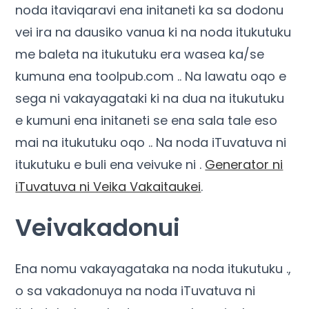
noda itaviqaravi ena initaneti ka sa dodonu
vei ira na dausiko vanua ki na noda itukutuku
me baleta na itukutuku era wasea ka/se
kumuna ena toolpub.com .. Na lawatu oqo e
sega ni vakayagataki ki na dua na itukutuku
e kumuni ena initaneti se ena sala tale eso
mai na itukutuku oqo .. Na noda iTuvatuva ni
itukutuku e buli ena veivuke ni .
Generator ni
iTuvatuva ni Veika Vakaitaukei
.
Veivakadonui
Ena nomu vakayagataka na noda itukutuku .,
o sa vakadonuya na noda iTuvatuva ni