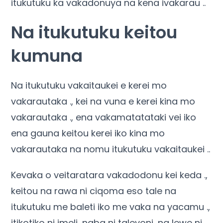
itukutuku ka vakadonuya na kena ivakarau ..
Na itukutuku keitou
kumuna
Na itukutuku vakaitaukei e kerei mo
vakarautaka ., kei na vuna e kerei kina mo
vakarautaka ., ena vakamatatataki vei iko
ena gauna keitou kerei iko kina mo
vakarautaka na nomu itukutuku vakaitaukei ..
Kevaka o veitaratara vakadodonu kei keda .,
keitou na rawa ni ciqoma eso tale na
itukutuku me baleti iko me vaka na yacamu .,
itikotiko ni imeli, naba ni talevoni, na lewe ni