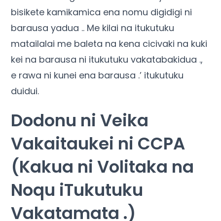
bisikete kamikamica ena nomu digidigi ni
barausa yadua .. Me kilai na itukutuku
matailalai me baleta na kena cicivaki na kuki
kei na barausa ni itukutuku vakatabakidua .,
e rawa ni kunei ena barausa .’ itukutuku
duidui.
Dodonu ni Veika
Vakaitaukei ni CCPA
(Kakua ni Volitaka na
Noqu iTukutuku
Vakatamata .)