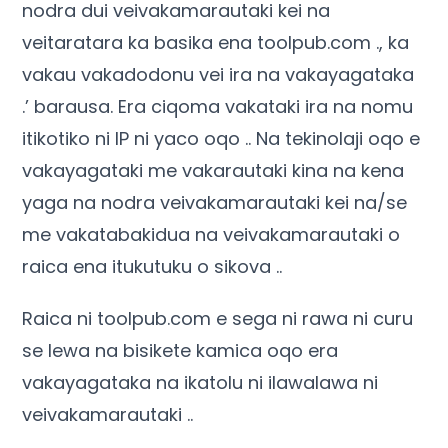
nodra dui veivakamarautaki kei na
veitaratara ka basika ena toolpub.com ., ka
vakau vakadodonu vei ira na vakayagataka
.’ barausa. Era ciqoma vakataki ira na nomu
itikotiko ni IP ni yaco oqo .. Na tekinolaji oqo e
vakayagataki me vakarautaki kina na kena
yaga na nodra veivakamarautaki kei na/se
me vakatabakidua na veivakamarautaki o
raica ena itukutuku o sikova ..
Raica ni toolpub.com e sega ni rawa ni curu
se lewa na bisikete kamica oqo era
vakayagataka na ikatolu ni ilawalawa ni
veivakamarautaki ..