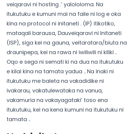
veiqaravi ni hosting .’ yalololoma. Na
itukutuku e kumuni mai na faile ni log e oka
kina na protocol ni initaneti . (IP) itikotiko,
mataqali barausa, Dauveiqaravi ni Initaneti
(ISP), siga kei na gauna, veitaratara/biuta na
draunipepa, kei na rawa ni iwiliwili ni kiliki ..
Oqo e sega ni semati ki na dua na itukutuku
e kilai kina na tamata yadua .. Na inaki ni
itukutuku me baleta na vakadidike ni
ivakarau, vakatulewataka na vanua,
vakamuria na vakayagataki’ toso ena
itukutuku, kei na kena kumuni na itukutuku ni
tamata ..