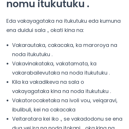
nomu itukutuku .
Eda vakayagataka na itukutuku eda kumuna
ena duidui sala ., okati kina na:
Vakarautaka, cakacaka, ka maroroya na
noda itukutuku .
Vakavinakataka, vakatamata, ka
vakarabailevutaka na noda itukutuku .
Kila ka vakadikeva na sala o
vakayagataka kina na noda itukutuku .
Vakatorocaketaka na ivoli vou, veiqaravi,
ibulibuli, kei na cakacaka
Veitaratara kei iko ., se vakadodonu se ena
dua vei ira na noda itokani ., oka kina na