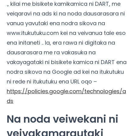
., kilai me bisikete kamikamica ni DART, me
veiqaravi na ads ki na noda dausarasara ni
vanua yavutaki ena nodra sikova na
www.itukutuku.com kei na veivanua tale eso
ena initaneti .. Ia, era rawa ni digitaka na
dausarasara me ra vakasuka na
vakayagataki ni bisikete kamica ni DART ena
nodra sikova na Google ad kei na itukutuku
ni rede ni itukutuku ena URL oqo –
https://policies.google.com/technologies/a
ds
Na noda veiwekani ni
veivakamarautaki