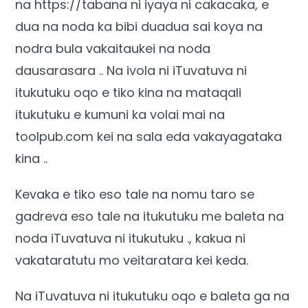
na https://tabana ni iyaya ni cakacaka, e
dua na noda ka bibi duadua sai koya na
nodra bula vakaitaukei na noda
dausarasara .. Na ivola ni iTuvatuva ni
itukutuku oqo e tiko kina na mataqali
itukutuku e kumuni ka volai mai na
toolpub.com kei na sala eda vakayagataka
kina ..
Kevaka e tiko eso tale na nomu taro se
gadreva eso tale na itukutuku me baleta na
noda iTuvatuva ni itukutuku ., kakua ni
vakataratutu mo veitaratara kei keda.
Na iTuvatuva ni itukutuku oqo e baleta ga na