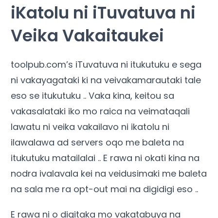
iKatolu ni iTuvatuva ni
Veika Vakaitaukei
toolpub.com’s iTuvatuva ni itukutuku e sega
ni vakayagataki ki na veivakamarautaki tale
eso se itukutuku .. Vaka kina, keitou sa
vakasalataki iko mo raica na veimataqali
lawatu ni veika vakailavo ni ikatolu ni
ilawalawa ad servers oqo me baleta na
itukutuku matailalai .. E rawa ni okati kina na
nodra ivalavala kei na veidusimaki me baleta
na sala me ra opt-out mai na digidigi eso ..
E rawa ni o digitaka mo vakatabuya na