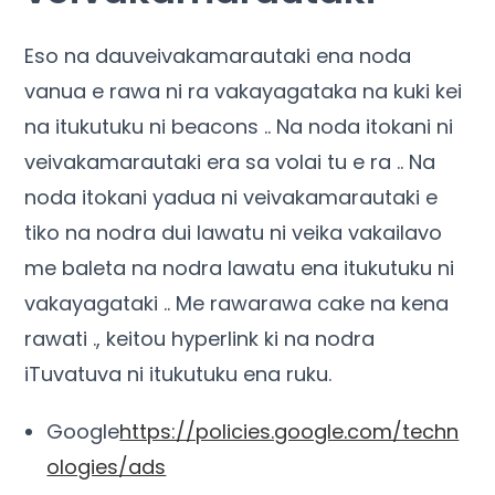
Eso na dauveivakamarautaki ena noda
vanua e rawa ni ra vakayagataka na kuki kei
na itukutuku ni beacons .. Na noda itokani ni
veivakamarautaki era sa volai tu e ra .. Na
noda itokani yadua ni veivakamarautaki e
tiko na nodra dui lawatu ni veika vakailavo
me baleta na nodra lawatu ena itukutuku ni
vakayagataki .. Me rawarawa cake na kena
rawati ., keitou hyperlink ki na nodra
iTuvatuva ni itukutuku ena ruku.
Google
https://policies.google.com/techn
ologies/ads