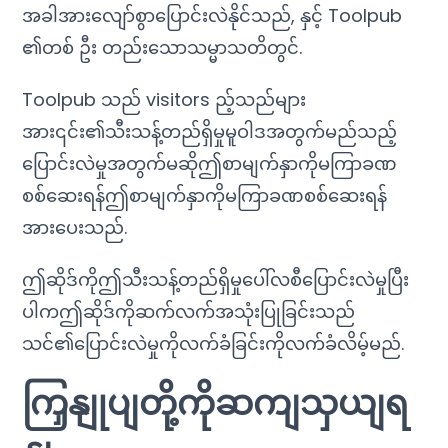
အခါအားလျော်စွာပြောင်းလဲနိုင်သည်, နှင့် Toolpub
၏တစ် ဦး တည်းသောသမ္မာသတိတွင်.
Toolpub သည် visitors ည့်သည်များ
အား၎င်း၏သီးသန့်တည်ရှိမှုမူဝါဒအတွက်မည်သည့်
ပြောင်းလဲမှုအတွက်မဆိုဤစာမျက်နှာကိုမကြာခဏ
စစ်ဆေးရန်ဤစာမျက်နှာကိုမကြာခဏစစ်ဆေးရန်
အားပေးသည်.
ဤဆိုဒ်ကိုဤသီးသန့်တည်ရှိမှုပေါ်လစီပြောင်းလဲမှုပြီး
ပါကဤဆိုဒ်ကိုဆက်လက်အသုံးပြုခြင်းသည်
သင်၏ပြောင်းလဲမှုကိုလက်ခံခြင်းကိုလက်ခံလိမ့်မည်.
ကြှနျုပျတို့ကိုဆကျသှယျရ