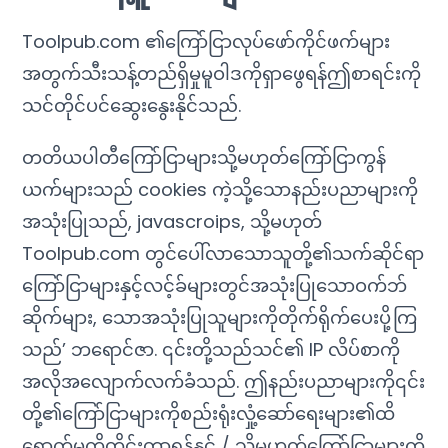
Toolpub.com ၏ကြော်ငြာလုပ်ဖော်ကိုင်ဖက်များ
အတွက်သီးသန့်တည်ရှိမှုမူဝါဒကိုရှာဖွေရန်ဤစာရင်းကို
သင်တိုင်ပင်ဆွေးနွေးနိုင်သည်.
တတိယပါတီကြော်ငြာများသို့မဟုတ်ကြော်ငြာကွန်
ယက်များသည် cookies ကဲ့သို့သောနည်းပညာများကို
အသုံးပြုသည်, javascroips, သို့မဟုတ်
Toolpub.com တွင်ပေါ်လာသောသူတို့၏သက်ဆိုင်ရာ
ကြော်ငြာများနှင့်လင့်ခ်များတွင်အသုံးပြုသောဝက်ဘ်
ဆိုက်များ, သောအသုံးပြုသူများကိုတိုက်ရိုက်ပေးပို့ကြ
သည်’ ဘရောင်ဇာ. ၎င်းတို့သည်သင်၏ IP လိပ်စာကို
အလိုအလျောက်လက်ခံသည်. ဤနည်းပညာများကို၎င်း
တို့၏ကြော်ငြာများကိုစည်းရုံးလှုံ့ဆော်ရေးများ၏ထိ
ရောက်မှုကိုတိုင်းတာရန်နှင့် / သို့မဟုတ်ကြော်ငြာများကို