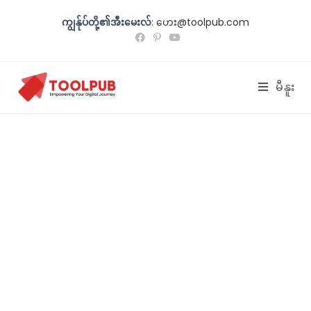
ကျွန်ုပ်တို့၏အီးမေးလ်
:
ဟေး@toolpub.com
မီနူး