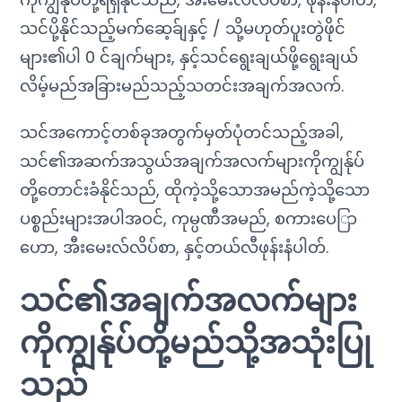
သင်ပို့နိုင်သည့်မက်ဆေ့ခ်ျနှင့် / သို့မဟုတ်ပူးတွဲဖိုင်
များ၏ပါ 0 င်ချက်များ, နှင့်သင်ရွေးချယ်ဖို့ရွေးချယ်
လိမ့်မည်အခြားမည်သည့်သတင်းအချက်အလက်.
သင်အကောင့်တစ်ခုအတွက်မှတ်ပုံတင်သည့်အခါ,
သင်၏အဆက်အသွယ်အချက်အလက်များကိုကျွန်ုပ်
တို့တောင်းခံနိုင်သည်, ထိုကဲ့သို့သောအမည်ကဲ့သို့သော
ပစ္စည်းများအပါအဝင်, ကုမ္ပဏီအမည်, စကားပေြာ
ဟော, အီးမေးလ်လိပ်စာ, နှင့်တယ်လီဖုန်းနံပါတ်.
သင်၏အချက်အလက်များ
ကိုကျွန်ုပ်တို့မည်သို့အသုံးပြု
သည်