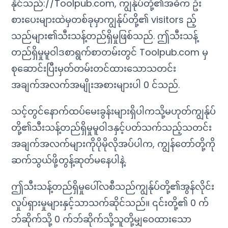
နိုင်သည်://Toolpub.com, ကျွန်ုပ်တို့၏အဓိက ဦး
စားပေးများထဲမှတစ်ခုမှာကျွန်ုပ်တို့၏ visitors ည့်
သည်များ၏သီးသန့်တည်ရှိမှုဖြစ်သည်. ဤသီးသန့်
တည်ရှိမှုမူဝါဒစာရွက်စာတမ်းတွင် Toolpub.com မှ
စုဆောင်းပြီးမှတ်တမ်းတင်ထားသောသတင်း
အချက်အလက်အမျိုးအစားများပါ 0 င်သည်.
သင့်တွင်နောက်ထပ်မေးခွန်းများရှိပါကသို့မဟုတ်ကျွန်ုပ်
တို့၏သီးသန့်တည်ရှိမှုမူဝါဒနှင့်ပတ်သက်သည့်သတင်း
အချက်အလက်များကိုပိုမိုလိုအပ်ပါက, ကျွန်တော်တို့ကို
ဆက်သွယ်ဖို့တွန့်ဆုတ်မနေပါနဲ့.
ဤသီးသန့်တည်ရှိမှုပေါ်လစီသည်ကျွန်ုပ်တို့၏အွန်လိုင်း
လှုပ်ရှားမှုများနှင့်သာသက်ဆိုင်သည်။ ၎င်းတို့၏ 0 က်
ဘ်ဆိုက်သို့ 0 က်ဘ်ဆိုက်သို့သူတို့မျှဝေထားသော