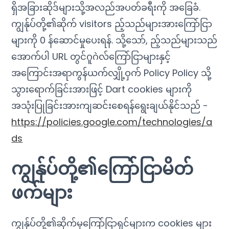
ရှိအခြားဆိုဒ်များသို့အလည်အပတ်ခရီးကို အခြေခံ.
ကျွန်ုပ်တို့၏ဆိုက် visitors ည့်သည်များအားကြော်ငြာ
များကို 0 န်ဆောင်မှုပေးရန်. သို့သော်, ည့်သည်များသည်
အောက်ပါ URL တွင်ဂူဂဲလ်ကြော်ငြာများနှင့်
အကြောင်းအရာကွန်ယက်လျှို့ဝှက် Policy Policy သို့
သွားရောက်ခြင်းအားဖြင့် Dart cookies များကို
အသုံးပြုခြင်းအားကျဆင်းစေရန်ရွေးချယ်နိုင်သည် -
https://policies.google.com/technologies/a
ds
ကျွန်ုပ်တို့၏ကြော်ငြာမိတ်
ဖက်များ
ကျွန်ုပ်တို့၏ဆိုက်မှကြော်ငြာရှင်များက cookies များ