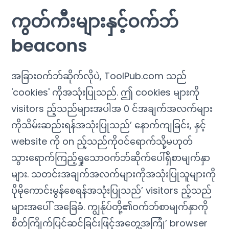
ကွတ်ကီးများနှင့်ဝက်ဘ်
beacons
အခြားဝက်ဘ်ဆိုက်လိုပဲ, ToolPub.com သည်
'cookies' ကိုအသုံးပြုသည်. ဤ cookies များကို
visitors ည့်သည်များအပါအ 0 င်အချက်အလက်များ
ကိုသိမ်းဆည်းရန်အသုံးပြုသည်’ နောက်ကျခြင်း, နှင့်
website ကို on ည့်သည်ကိုဝင်ရောက်သို့မဟုတ်
သွားရောက်ကြည့်ရှုသောဝက်ဘ်ဆိုက်ပေါ်ရှိစာမျက်နှာ
များ. သတင်းအချက်အလက်များကိုအသုံးပြုသူများကို
ပိုမိုကောင်းမွန်စေရန်အသုံးပြုသည်’ visitors ည့်သည်
များအပေါ် အခြေခံ. ကျွန်ုပ်တို့၏ဝက်ဘ်စာမျက်နှာကို
စိတ်ကြိုက်ပြင်ဆင်ခြင်းဖြင့်အတွေ့အကြုံ’ browser