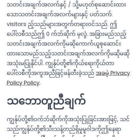
သတင်းအချက်အလက်နှင့် / သို့မဟုတ်စုဆောင်းထား
သောသတင်းအချက်အလက်များနှင့် ပတ်သက်.
visitors ည့်သည်များအတွက်တရားဝင်သည်. ဤ
ပေါ်လစီသည်ဤ 0 က်ဘ်ဆိုက် မှလွဲ. အခြားမည်သည့်
သတင်းအချက်အလက်ကိုမဆိုကောက်ယူစုဆောင်း
ထားသောမည်သည့်သတင်းအချက်အလက်ကိုမဆိုမဆို
အသုံးမပြုနိုင်ပါ. ကျွန်ုပ်တို့၏ကိုယ်ရေးကိုယ်တာ
ပေါ်လစီကိုအကူအညီဖြင့်ဖန်တီးခဲ့သည်
အခမဲ့ Privacy
Policy Policy
.
သဘောတူညီချက်
ကျွန်ုပ်တို့၏ဝက်ဘ်ဆိုက်ကိုအသုံးပြုခြင်းအားဖြင့်, သင်
သည်ကျွန်ုပ်တို့၏သီးသန့်တည်ရှိမှုမူဝါဒကိုဤနေရာ