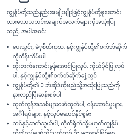
ကျွန်ုပ်တို့သည်နည်းအမျိုးမျိုးဖြင့်ကျွန်ုပ်တို့စုဆောင်း
ထားသောသတင်းအချက်အလက်များကိုအသုံးပြု
သည်, အပါအဝင်:
ပေးသွင်း, ခဲှစိတ်ကုသ, နှင့်ကျွန်ုပ်တို့၏ဝက်ဘ်ဆိုက်
ကိုထိန်းသိမ်းပါ
တိုးတက်ကောင်းမွန်အောင်ပြုလုပ်, ကိုယ်ပိုင်ပြုလုပ်
ပါ, နှင့်ကျွန်ုပ်တို့၏ဝက်ဘ်ဆိုက်ချဲ့ထွင်
ကျွန်ုပ်တို့၏ 0 ဘ်ဆိုဒ်ကိုမည်သို့အသုံးပြုသည်ကို
နားလည်ပြီးဆန်းစစ်ပါ
ထုတ်ကုန်အသစ်များဖော်ထုတ်ပါ, ဝန်ဆောင်မှုများ,
အင်္ဂါရပ်များ, နှင့်လုပ်ဆောင်နိုင်စွမ်း
သင်နှင့်ဆက်သွယ်ပါ, တိုက်ရိုက်သို့မဟုတ်ကျွန်ုပ်
တို့၏လုပ်ဖော်ကိုင်ဖက်တစ် ဦး မှတဆင့်ဖြစ်စေ,