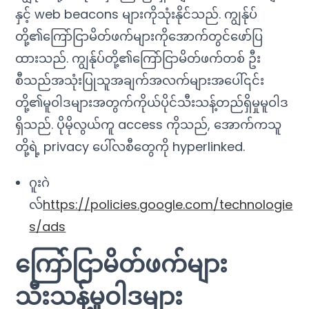
နှင့် web beacons များကိုသုံးနိုင်သည်. ကျွန်ုပ်
တို့၏ကြော်ငြာမိတ်ဖက်များကိုအောက်တွင်ဖော်ပြ
ထားသည်. ကျွန်ုပ်တို့၏ကြော်ငြာမိတ်ဖက်တစ် ဦး
စီသည်အသုံးပြုသူအချက်အလက်များအပေါ်၎င်း
တို့၏မူဝါဒများအတွက်ကိုယ်ပိုင်သီးသန့်တည်ရှိမှုမူဝါဒ
ရှိသည်. ပိုမိုလွယ်ကူ access ကိုသည်, အောက်ကသူ
တို့ရဲ့ privacy ပေါ်လစီတွေကို hyperlinked.
ဂူးဂဲ
လ်
https://policies.google.com/technologie
s/ads
ကြော်ငြာမိတ်ဖက်များ
သီးသန့်မူဝါဒများ