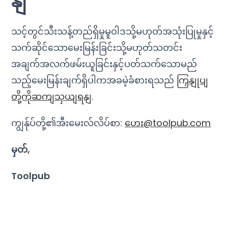
နျ
သင့်တွင်သီးသန့်တည်ရှိမှုမူဝါဒသို့မဟုတ်အသုံးပြုမှုနှင့်
သက်ဆိုင်သောမေးမြန်းခြင်းသို့မဟုတ်သတင်း
အချက်အလက်ဖမ်းယူခြင်းနှင့်ပတ်သက်သောမည်
သည့်မေးမြန်းချက်ရှိပါကအခမဲ့ခံစားရသည်
ကြှနျုပျ
တို့ကိုဆကျသှယျရနျ
.
ကျွန်ုပ်တို့၏အီးမေးလ်လိပ်စာ:
ဟေး@toolpub.com
မှတ်,
Toolpub