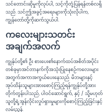
သင်တောင်းဆိုမှုကိုလုပ်ပါ, သင့်ကိုတုံ့ပြန်ရန်တစ်လရှိ
သည်. သင်ဤအခွင့်အရေးများကိုသုံးလိုပါက,
ကျွန်တော်တို့ကိုဆက်သွယ်ပါ.
ကလေးများသတင်း
အချက်အလက်
ကျွန်ုပ်တို့၏ ဦး စားပေး၏နောက်ထပ်အစိတ်အပိုင်း
တစ်ခုမှာအင်တာနက်ကိုအသုံးပြုနေစဉ်ကလေးများ
အတွက်အကာအကွယ်ပေးနေသည်. မိဘများနှင့်
အုပ်ထိန်းသူများအားစောင့်ကြည့်ရန်ကျွန်ုပ်တို့အား
တိုက်တွန်းပါသည်, ပါဝင်ဆောင်ရွက်, နှင့် / သို့မဟုတ်
သူတို့ရဲ့အွန်လိုင်းလှုပ်ရှားမှုများကိုစောင့်ကြည့်ခြင်းနှင့်
လမ်းညွှန်.