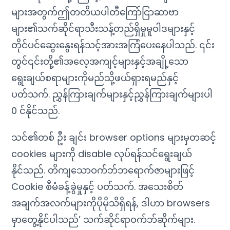
များအတွက်ဤတတိယပါတီကြော်ငြာဆာဗာ
များ၏သက်ဆိုင်ရာသီးသန့်တည်ရှိမှုမူဝါဒများနှင့်
တိုင်ပင်ဆွေးနွေးရန်သင့်အားအကြံပေးနေပါသည်. ၎င်း
တွင်၎င်းတို့၏အလေ့အကျင့်များနှင့်အချို့သော
ရွေးချယ်စရာများကိုမည်သို့ဖယ်ရှားရမည်နှင့်
ပတ်သက်. ညွှန်ကြားချက်များနှင့်ညွှန်ကြားချက်များပါ
0 င်နိုင်သည်.
သင်၏တစ် ဦး ချင်း browser options များမှတဆင့်
cookies များကို disable လုပ်ရန်သင်ရွေးချယ်
နိုင်သည်. တိကျသောဝက်ဘ်ဘရောက်ဇာများဖြင့်
Cookie စီမံခန့်ခွဲမှုနှင့် ပတ်သက်. အသေးစိတ်
အချက်အလက်များကိုပိုမိုသိရှိရန်, ဒါဟာ browsers
မှာတွေ့နိုင်ပါသည်’ သက်ဆိုင်ရာဝက်ဘ်ဆိုက်များ.