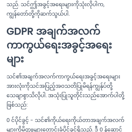
သည်. သင်ဤအခွင့်အရေးများကိုသုံးလိုပါက,
ကျွန်တော်တို့ကိုဆက်သွယ်ပါ.
GDPR အချက်အလက်
ကာကွယ်ရေးအခွင့်အရေး
များ
သင်၏အချက်အလက်ကာကွယ်ရေးအခွင့်အရေးများ
အားလုံးကိုသင်အပြည့်အဝသတိပြုမိရန်ကျွန်ုပ်တို့
သေချာစွာသိလိုပါ. အသုံးပြုသူတိုင်းသည်အောက်ပါတို့
ဖြစ်သည်:
0 င်ပိုင်ခွင့် - သင်၏ကိုယ်ရေးကိုယ်တာအချက်အလက်
များကိုမိတ္တူများတောင်းခံပိုင်ခွင့်ရှိသည်. ဒီ 0 န်ဆောင်