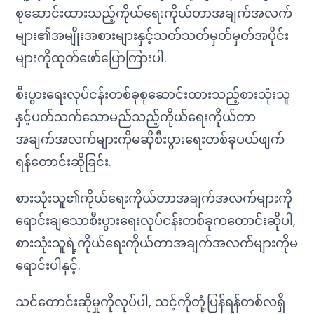
စုဆောင်းထားသည့်ကိုယ်ရေးကိုယ်တာအချက်အလက်
များ၏အမျိုးအစားများနှင့်သတ်သတ်မှတ်မှတ်အပိုင်း
များကိုထုတ်ဖော်ပြောကြားပါ.
စီးပွားရေးလုပ်ငန်းတစ်ခုစုဆောင်းထားသည့်စားသုံးသူ
နှင့်ပတ်သက်သောမည်သည့်ကိုယ်ရေးကိုယ်တာ
အချက်အလက်များကိုမဆိုစီးပွားရေးတစ်ခုပယ်ဖျက်
ရန်တောင်းဆိုခြင်း.
စားသုံးသူ၏ကိုယ်ရေးကိုယ်တာအချက်အလက်များကို
ရောင်းချသောစီးပွားရေးလုပ်ငန်းတစ်ခုကတောင်းဆိုပါ,
စားသုံးသူရဲ့ကိုယ်ရေးကိုယ်တာအချက်အလက်များကိုမ
ရောင်းပါနှင့်.
သင်တောင်းဆိုမှုကိုလုပ်ပါ, သင့်ကိုတုံ့ပြန်ရန်တစ်လရှိ