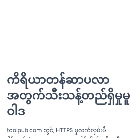
ကိရိယာတန်ဆာပလာ
အတွက်သီးသန့်တည်ရှိမှုမူ
ဝါဒ
toolpub.com တွင်, HTTPS မှလက်လှမ်းမီ