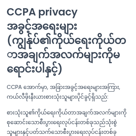
CCPA privacy
အခွင့်အရေးများ
(ကျွန်ုပ်၏ကိုယ်ရေးကိုယ်တ
ာအချက်အလက်များကိုမ
ရောင်းပါနှင့်)
CCPA အောက်မှာ, အခြားအခွင့်အရေးများအကြား,
ကယ်လီဖိုးနီးယားစားသုံးသူများပိုင်ခွင့်ရှိသည်:
စားသုံးသူ၏ကိုယ်ရေးကိုယ်တာအချက်အလက်များကို
စုဆောင်းသောစီးပွားရေးလုပ်ငန်းတစ်ခုသည်သုံးစွဲ
သူများနှင့်ပတ်သက်သောစီးပွားရေးလုပ်ငန်းတစ်ခု