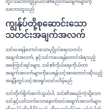
တွင်သဘောတူပြီးယင်း၏စည်းကမ်းချက်များကို
သဘောတူသည်.
ကျွန်ုပ်တို့စုဆောင်းသော
သတင်းအချက်အလက်
သင်ပေးရန်တောင်းသောပုဂ္ဂိုလ်ရေးသတင်း
အချက်အလက်, နှင့်သင်ကပေးရန်တောင်းခံရသည့်
အကြောင်းရင်းများ, သင်၏ကိုယ်ရေးကိုယ်တာ
အချက်အလက်များကိုပေးရန်သင့်အားတောင်းဆိုသည့်
အချိန်တွင်သင့်အားရှင်းလင်းလိမ့်မည်.
သင်တိုက်ရိုက်ဆက်သွယ်ပါ, သင်၏အမည်ကဲ့သို့သော
သင်နှင့်ပတ်သက်သောနောက်ထပ်အချက်အလက်များ
ကိုကျွန်ုပ်တို့ရရှိနိုင်သည်, အီးမေးလ်လိပ်စာ, ဖုန်းနံပါတ်,