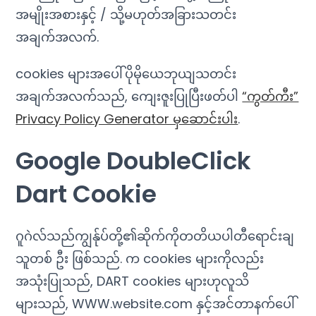
အမျိုးအစားနှင့် / သို့မဟုတ်အခြားသတင်း
အချက်အလက်.
cookies များအပေါ်ပိုမိုယေဘုယျသတင်း
အချက်အလက်သည်, ကျေးဇူးပြုပြီးဖတ်ပါ
“ကွတ်ကီး”
Privacy Policy Generator မှဆောင်းပါး
.
Google DoubleClick
Dart Cookie
ဂူဂဲလ်သည်ကျွန်ုပ်တို့၏ဆိုက်ကိုတတိယပါတီရောင်းချ
သူတစ် ဦး ဖြစ်သည်. က cookies များကိုလည်း
အသုံးပြုသည်, DART cookies များဟုလူသိ
များသည်, WWW.website.com နှင့်အင်တာနက်ပေါ်