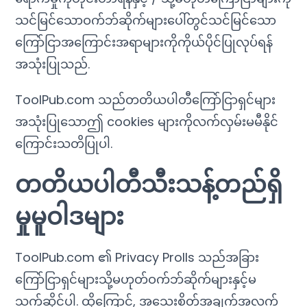
သင်မြင်သောဝက်ဘ်ဆိုက်များပေါ်တွင်သင်မြင်သော
ကြော်ငြာအကြောင်းအရာများကိုကိုယ်ပိုင်ပြုလုပ်ရန်
အသုံးပြုသည်.
ToolPub.com သည်တတိယပါတီကြော်ငြာရှင်များ
အသုံးပြုသောဤ cookies များကိုလက်လှမ်းမမီနိုင်
ကြောင်းသတိပြုပါ.
တတိယပါတီသီးသန့်တည်ရှိ
မှုမူဝါဒများ
ToolPub.com ၏ Privacy Prolls သည်အခြား
ကြော်ငြာရှင်များသို့မဟုတ်ဝက်ဘ်ဆိုက်များနှင့်မ
သက်ဆိုင်ပါ. ထို့ကြောင့်, အသေးစိတ်အချက်အလက်