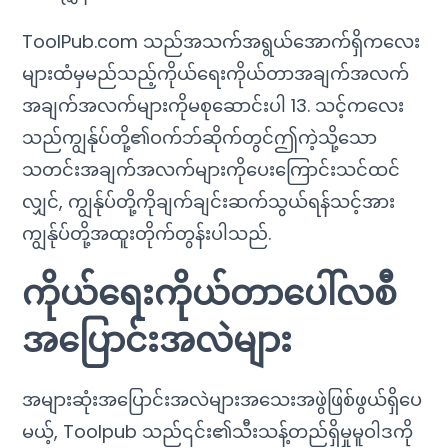
ToolPub.com သည်အသက်အရွယ်အောက်ရှိကလေး
များထံမှမည်သည့်ကိုယ်ရေးကိုယ်တာအချက်အလက်
အချက်အလက်များကိုမစုဆောင်းပါ 13. သင့်ကလေး
သည်ကျွန်ုပ်တို့၏ဝက်ဘ်ဆိုက်တွင်ဤကဲ့သို့သော
သတင်းအချက်အလက်များကိုပေးကြောင်းသင်ထင်
လျှင်, ကျွန်ုပ်တို့ကိုချက်ချင်းဆက်သွယ်ရန်သင့်အား
ကျွန်ုပ်တို့အထူးတိုက်တွန်းပါသည်.
ကိုယ်ရေးကိုယ်တာပေါ်လစီ
အပြောင်းအလဲများ
အများဆုံးအပြောင်းအလဲများအသေးအဖွဲဖြစ်ဖွယ်ရှိပေ
မယ့်, Toolpub သည်၎င်း၏သီးသန့်တည်ရှိမှုမူဝါဒကို