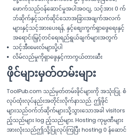
ဖောက်သည်ဝန်ဆောင်မှုအပါအဝငျ, သင့်အား 0 က်
ဘ်ဆိုက်နှင့်သက်ဆိုင်သောအခြားအချက်အလက်
များနှင့်သင့်အားပေးရန်, နှင့်စျေးကွက်ရှာဖွေရေးနှင့်
အရောင်းမြှင့်တင်ရေးရည်ရွယ်ချက်များအတွက်
သင့်အီးမေးလ်များပို့ပါ
လိမ်လည်မှုကိုရှာဖွေနှင့်ကာကွယ်တားဆီး
ဖိုင်များမှတ်တမ်းများ
ToolPub.com သည်မှတ်တမ်းဖိုင်များကို အသုံးပြု. စံ
လုပ်ထုံးလုပ်နည်းအတိုင်းလိုက်နာသည်. ဤဖိုင်
များသည်ဝက်ဘ်ဆိုက်များသို့သွားသောအခါ visitors
ည့်သည်များ log ည့်သည်များ. Hosting ကုမ္ပဏီများ
အားလုံးသည်ဤသို့ပြုလုပ်ကြပြီး hosting 0 န်ဆောင်