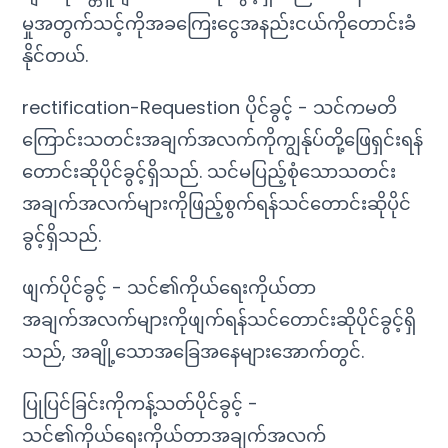
မှုအတွက်သင့်ကိုအခကြေးငွေအနည်းငယ်ကိုတောင်းခံ
နိုင်တယ်.
rectification-Requestion ပိုင်ခွင့် - သင်ကမတိ
ကြောင်းသတင်းအချက်အလက်ကိုကျွန်ုပ်တို့ဖြေရှင်းရန်
တောင်းဆိုပိုင်ခွင့်ရှိသည်. သင်မပြည့်စုံသောသတင်း
အချက်အလက်များကိုဖြည့်စွက်ရန်သင်တောင်းဆိုပိုင်
ခွင့်ရှိသည်.
ဖျက်ပိုင်ခွင့် - သင်၏ကိုယ်ရေးကိုယ်တာ
အချက်အလက်များကိုဖျက်ရန်သင်တောင်းဆိုပိုင်ခွင့်ရှိ
သည်, အချို့သောအခြေအနေများအောက်တွင်.
ပြုပြင်ခြင်းကိုကန့်သတ်ပိုင်ခွင့် -
သင်၏ကိုယ်ရေးကိုယ်တာအချက်အလက်