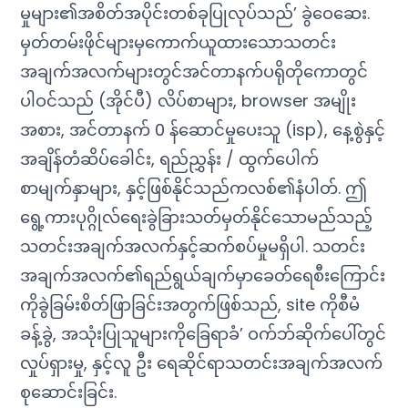
မှုများ၏အစိတ်အပိုင်းတစ်ခုပြုလုပ်သည်’ ခွဲဝေဆေး.
မှတ်တမ်းဖိုင်များမှကောက်ယူထားသောသတင်း
အချက်အလက်များတွင်အင်တာနက်ပရိုတိုကောတွင်
ပါဝင်သည် (အိုင်ပီ) လိပ်စာများ, browser အမျိုး
အစား, အင်တာနက် 0 န်ဆောင်မှုပေးသူ (isp), နေ့စွဲနှင့်
အချိန်တံဆိပ်ခေါင်း, ရည်ညွှန်း / ထွက်ပေါက်
စာမျက်နှာများ, နှင့်ဖြစ်နိုင်သည်ကလစ်၏နံပါတ်. ဤ
ရွေ့ကားပုဂ္ဂိုလ်ရေးခွဲခြားသတ်မှတ်နိုင်သောမည်သည့်
သတင်းအချက်အလက်နှင့်ဆက်စပ်မှုမရှိပါ. သတင်း
အချက်အလက်၏ရည်ရွယ်ချက်မှာခေတ်ရေစီးကြောင်း
ကိုခွဲခြမ်းစိတ်ဖြာခြင်းအတွက်ဖြစ်သည်, site ကိုစီမံ
ခန့်ခွဲ, အသုံးပြုသူများကိုခြေရာခံ’ ဝက်ဘ်ဆိုက်ပေါ်တွင်
လှုပ်ရှားမှု, နှင့်လူ ဦး ရေဆိုင်ရာသတင်းအချက်အလက်
စုဆောင်းခြင်း.