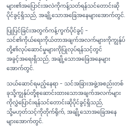
များ၏အပြောင်းအလဲကိုကန့်သတ်ရန်သင်တောင်းဆို
ပိုင်ခွင့်ရှိသည်, အချို့သောအခြေအနေများအောက်တွင်.
ပြုပြင်ခြင်းအတွက်ကန့်ကွက်ပိုင်ခွင့် -
သင်၏ကိုယ်ရေးကိုယ်တာအချက်အလက်များကိုကျွန်ုပ်
တို့၏လုပ်ဆောင်မှုများကိုပြုလုပ်ရန်သင့်တွင်
အခွင့်အရေးရှိသည်, အချို့သောအခြေအနေများ
အောက်တွင်.
သယ်ဆောင်ရမည့်နေရာ - သင်အခြားအဖွဲ့အစည်းတစ်
ခုသို့ကျွန်ုပ်တို့စုဆောင်းထားသောအချက်အလက်များ
ကိုလွှဲပြောင်းရန်သင်တောင်းဆိုပိုင်ခွင့်ရှိသည်,
သို့မဟုတ်သင့်ကိုတိုက်ရိုက်, အချို့သောအခြေအနေ
များအောက်တွင်.