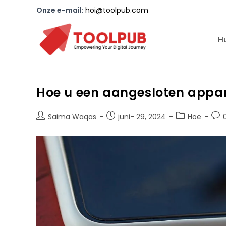
Onze e-mail
:
hoi@toolpub.com
H
Hoe u een aangesloten appar
Saima Waqas
juni- 29, 2024
Hoe