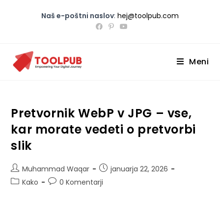
Naš e-poštni naslov
:
hej@toolpub.com
Meni
Pretvornik WebP v JPG – vse,
kar morate vedeti o pretvorbi
slik
Muhammad Waqar
januarja 22, 2026
Kako
0 Komentarji