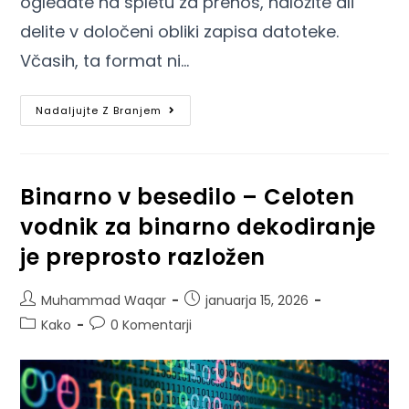
ogledate na spletu za prenos, naložite ali
delite v določeni obliki zapisa datoteke.
Včasih, ta format ni…
Nadaljujte Z Branjem
Binarno v besedilo – Celoten
vodnik za binarno dekodiranje
je preprosto razložen
Muhammad Waqar
januarja 15, 2026
Kako
0 Komentarji