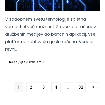
V sodobnem svetu tehnologije spletna
varnost ni več možnost. Za vse, od računov
družbenih medijev do bančnih aplikacij, vse
platforme zahtevajo geslo računa. Vendar
revni…
Nadaljujte Z Branjem
1
2
3
4
…
32