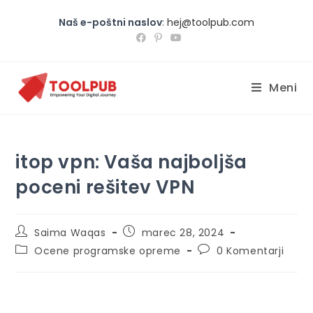
Naš e-poštni naslov
:
hej@toolpub.com
Meni
itop vpn: Vaša najboljša
poceni rešitev VPN
Saima Waqas
marec 28, 2024
Ocene programske opreme
0 Komentarji