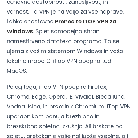
cenovne dostopnosti, zanesljivost, in
varnost. Ta VPN je na voljo za vse naprave.
Lahko enostavno
Prenesite ITOP VPN za
Windows
. Splet samodejno shrani
namestitveno datoteko programa. To se
ujema z vašim sistemom Windows in vašo
lokalno mapo C. iTop VPN podpira tudi
MacOS.
Poleg tega, iTop VPN podpira Firefox,
Chrome, Edge, Opera, IE, Vivaldi, Bleda luna,
Vodna lisica, in brskalnik Chromium. iTop VPN
uporabnikom ponuja brezhibno in
brezskrbno spletno izkušnjo. Ali brskate po
spletu, pretakanje vaše najljubše vsebine, ali