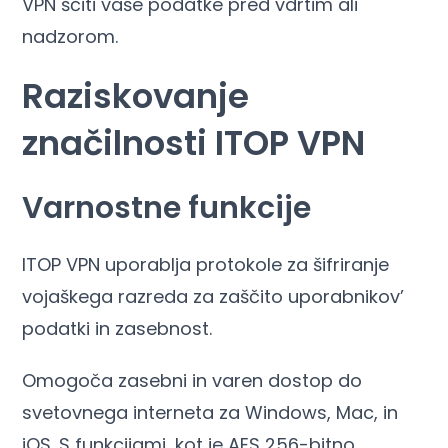
VPN ščiti vaše podatke pred vdrtim ali
nadzorom.
Raziskovanje
značilnosti ITOP VPN
Varnostne funkcije
ITOP VPN uporablja protokole za šifriranje
vojaškega razreda za zaščito uporabnikov’
podatki in zasebnost.
Omogoča zasebni in varen dostop do
svetovnega interneta za Windows, Mac, in
iOS. S funkcijami, kot je AES 256-bitno