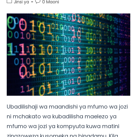
Jinsi ya
0 Maoni
Ubadilishaji wa maandishi ya mfumo wa jozi
ni mchakato wa kubadilisha maelezo ya
mfumo wa jozi ya kompyuta kuwa matini
zinazoweza kusomeka na binadamu. Kila