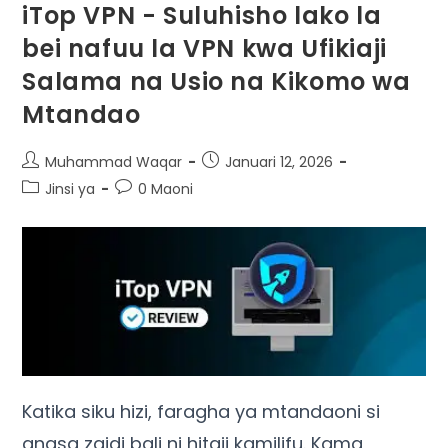
iTop VPN - Suluhisho lako la
bei nafuu la VPN kwa Ufikiaji
Salama na Usio na Kikomo wa
Mtandao
Muhammad Waqar
Januari 12, 2026
Jinsi ya
0 Maoni
Katika siku hizi, faragha ya mtandaoni si
anasa zaidi bali ni hitaji kamilifu. Kama