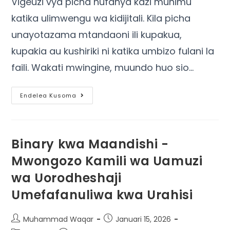
Vigeuzi vya picha hufanya kazi muhimu
katika ulimwengu wa kidijitali. Kila picha
unayotazama mtandaoni ili kupakua,
kupakia au kushiriki ni katika umbizo fulani la
faili. Wakati mwingine, muundo huo sio…
Endelea Kusoma
Binary kwa Maandishi -
Mwongozo Kamili wa Uamuzi
wa Uorodheshaji
Umefafanuliwa kwa Urahisi
Muhammad Waqar
Januari 15, 2026