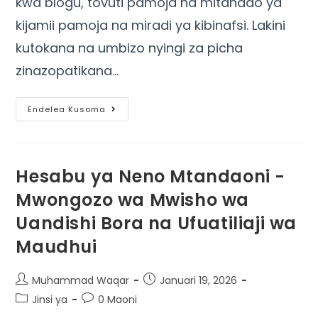
kwa blogu, tovuti pamoja na mitandao ya
kijamii pamoja na miradi ya kibinafsi. Lakini
kutokana na umbizo nyingi za picha
zinazopatikana…
Endelea Kusoma
Hesabu ya Neno Mtandaoni -
Mwongozo wa Mwisho wa
Uandishi Bora na Ufuatiliaji wa
Maudhui
Muhammad Waqar
Januari 19, 2026
Jinsi ya
0 Maoni