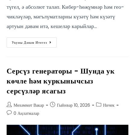
түгел, ә абсолют таләп. Кибер-һөҗүмнәр һәм гео-
чикләүләр, мәгълүматларны күзәтү һәм күзәтү
артуын дәвам итә, кешеләр карыйлар…
Укуны Дәвам Итегез
Серсүз генераторы - Шунда ук
көчле һәм куркынычсыз
серсүзләр ясагыз
Мөхәммәт Вакар
Гыйнвар 10, 2026
Ничек
0 Аңлатмалар