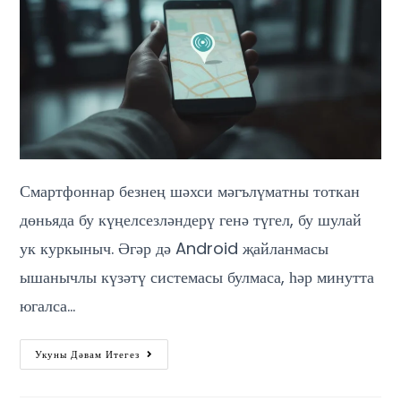
Смартфоннар безнең шәхси мәгълүматны тоткан
дөньяда бу күңелсезләндерү генә түгел, бу шулай
ук ​​куркыныч. Әгәр дә Android җайланмасы
ышанычлы күзәтү системасы булмаса, һәр минутта
югалса…
Укуны Дәвам Итегез