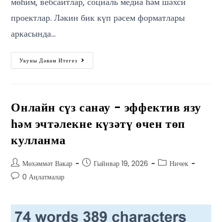
мөһим, вебсайтлар, социаль медиа һәм шәхси
проектлар. Ләкин бик күп рәсем форматлары
аркасында…
Укуны Дәвам Итегез
Онлайн сүз санау - эффектив язу
һәм эчтәлекне күзәтү өчен төп
кулланма
Мөхәммәт Вакар
Гыйнвар 19, 2026
Ничек
0 Аңлатмалар