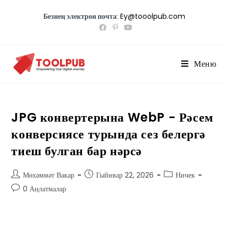
Безнең электрон почта
:
Ey@tooolpub.com
Меню
JPG конвертерына WebP - Рәсем
конверсиясе турында сез белергә
тиеш булган бар нәрсә
Мөхәммәт Вакар
Гыйнвар 22, 2026
Ничек
0 Аңлатмалар