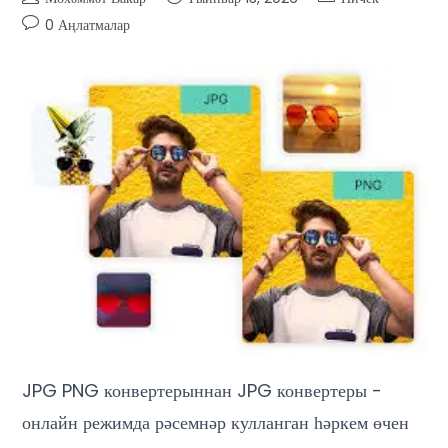
0 Аңлатмалар
JPG PNG конвертерыннан JPG конвертеры -
онлайн режимда рәсемнәр кулланган һәркем өчен