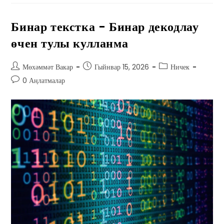
Бинар текстка - Бинар декодлау
өчен тулы кулланма
Мөхәммәт Вакар
Гыйнвар 15, 2026
Ничек
0 Аңлатмалар