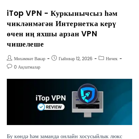
iTop VPN - Куркынычсыз һәм
чикләнмәгән Интернетка керү
өчен иң яхшы арзан VPN
чишелеше
Мөхәммәт Вакар
Гыйнвар 12, 2026
Ничек
0 Аңлатмалар
Бу көндә һәм заманда онлайн хосусыйлык люкс