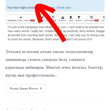
Эчтәлек өстенлек иткән санлы технологияләр
заманында, сезнең санауны белү элеккегә
караганда мөһимрәк. Мәктәп өчен язсагыз, блоггер,
язучы яки профессиональ…
Укуны Дәвам Итегез