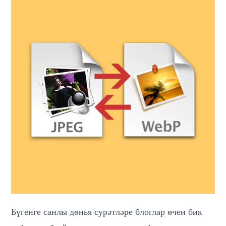
Бүгенге санлы дөнья сурәтләре блоглар өчен бик