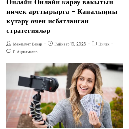
Онлайн Онлайн карау вакытын
ничек арттырырга - Каналыңны
күтәрү өчен исбатланган
стратегияләр
Мөхәммәт Вакар
Гыйнвар 19, 2026
Ничек
0 Аңлатмалар