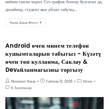
мөһим санлы корал. Сез график блогер булсагыз да,
дизайнер, студент яки уйлап табучы,…
Укуны Дәвам Итегез
Android өчен минем телефон
кушымталарын табыгыз - Күзәтү
өчен төп кулланма, Саклау &
Devайланмагызны торгызу
Мөхәммәт Вакар
Гыйнвар 12, 2026
Ничек
0 Аңлатмалар