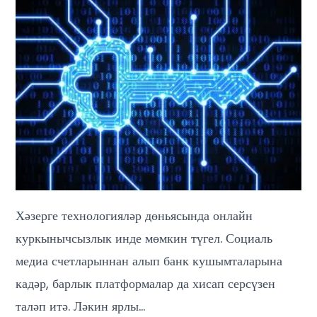
Хәзерге технологияләр дөньясында онлайн
куркынычсызлык инде мөмкин түгел. Социаль
медиа счетларыннан алып банк кушымталарына
кадәр, барлык платформалар да хисап серсүзен
таләп итә. Ләкин ярлы…