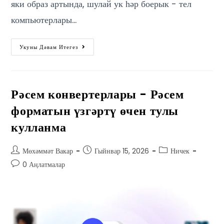
яки образ артында, шулай ук ​​һәр боерык - тел
компьютерлары…
Укуны Дәвам Итегез
Рәсем конвертерлары - Рәсем
форматын үзгәртү өчен тулы
кулланма
Мөхәммәт Вакар
Гыйнвар 15, 2026
Ничек
0 Аңлатмалар