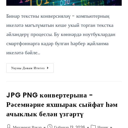
Бинар текстны конверсияләү - компьютерның
икеләтә мәгълүматын кеше укый торган текстка
әйләндерү процессы. Бу көннәрдә ноутбуклардан
смартфоннарга кадәр булган һәрбер җайланма
икеләтә бәйле…
Укуны Дәвам Итегез
JPG PNG конвертерына -
Рәсемнәрне яхшырак сыйфат һәм
ачыклык белән үзгәртү
Мөхәммәт Вакар
Гыйнвар 13, 2026
Ничек