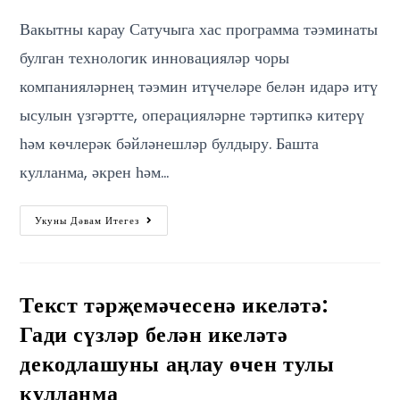
Вакытны карау Сатучыга хас программа тәэминаты
булган технологик инновацияләр чоры
компанияләрнең тәэмин итүчеләре белән идарә итү
ысулын үзгәртте, операцияләрне тәртипкә китерү
һәм көчлерәк бәйләнешләр булдыру. Башта
кулланма, әкрен һәм…
Укуны Дәвам Итегез
Текст тәрҗемәчесенә икеләтә:
Гади сүзләр белән икеләтә
декодлашуны аңлау өчен тулы
кулланма