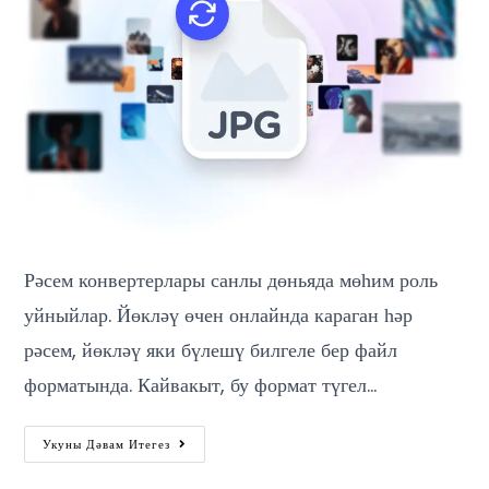
Рәсем конвертерлары санлы дөньяда мөһим роль
уйныйлар. Йөкләү өчен онлайнда караган һәр
рәсем, йөкләү яки бүлешү билгеле бер файл
форматында. Кайвакыт, бу формат түгел…
Укуны Дәвам Итегез