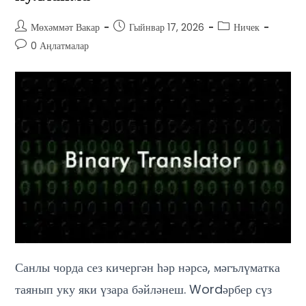
Мөхәммәт Вакар
Гыйнвар 17, 2026
Ничек
0 Аңлатмалар
Санлы чорда сез кичергән һәр нәрсә, мәгълүматка
таянып уку яки үзара бәйләнеш. Wordәрбер сүз