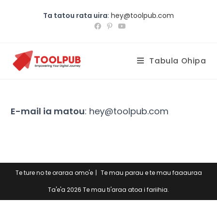
Ta tatou rata uira
:
hey@toolpub.com
Tabula Ohipa
E-mail ia matou
: hey@toolpub.com
Te ture no te oraraa omo'e
Te mau parau e te mau faaauraa
Ta'e'a 2026 Te mau ti'araa atoa i fariihia.