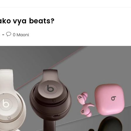
ako vya beats?
a
0 Maoni