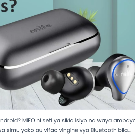
ndroid? MIFO ni seti ya sikio isiyo na waya ambay
a simu yako au vifaa vingine vya Bluetooth bila…