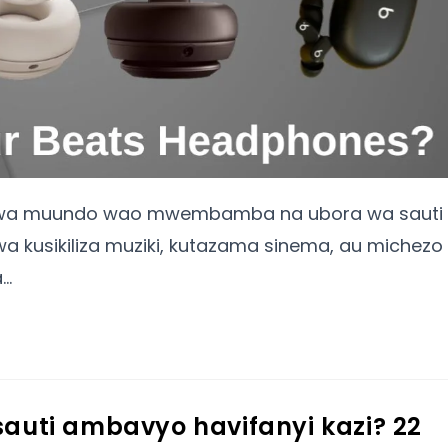
na kwa muundo wao mwembamba na ubora wa sauti
wa kusikiliza muziki, kutazama sinema, au michezo
a…
sauti ambavyo havifanyi kazi? 22