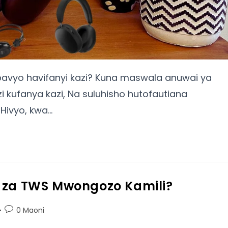
mbavyo havifanyi kazi? Kuna maswala anuwai ya
i kufanya kazi, Na suluhisho hutofautiana
 Hivyo, kwa…
s za TWS Mwongozo Kamili?
0 Maoni