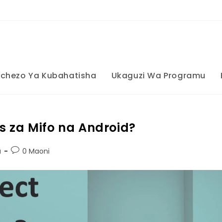
ichezo Ya Kubahatisha
Ukaguzi Wa Programu
s za Mifo na Android?
a
0 Maoni