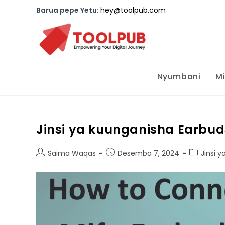
Barua pepe Yetu
:
hey@toolpub.com
Nyumbani
M
Jinsi ya kuunganisha Earbud
Saima Waqas
Desemba 7, 2024
Jinsi y