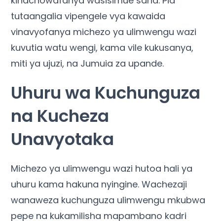
kinachowafanya wasisimue sana. Pia
tutaangalia vipengele vya kawaida
vinavyofanya michezo ya ulimwengu wazi
kuvutia watu wengi, kama vile kukusanya,
miti ya ujuzi, na Jumuia za upande.
Uhuru wa Kuchunguza
na Kucheza
Unavyotaka
Michezo ya ulimwengu wazi hutoa hali ya
uhuru kama hakuna nyingine. Wachezaji
wanaweza kuchunguza ulimwengu mkubwa
pepe na kukamilisha mapambano kadri