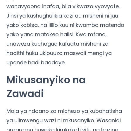
wanavyoona inafaa, bila vikwazo vyovyote.
Jinsi ya kushughulikia kazi au misheni ni juu
yako kabisa, na lililo kuu ni kwamba matendo
yako yana matokeo halisi. Kwa mfano,
unaweza kuchagua kufuata misheni za
hadithi huku ukipuuza maswali mengi ya
upande hadi baadaye.
Mikusanyiko na
Zawadi
Moja ya ndoano za michezo ya kubahatisha
ya ulimwengu wazi ni mkusanyiko. Wasanidi
programu huweka kimkakati vitu na hazina