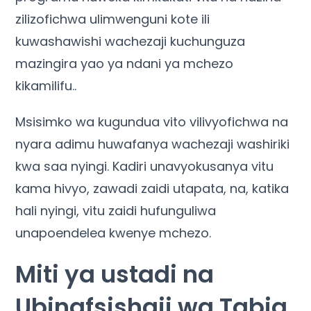
zilizofichwa ulimwenguni kote ili
kuwashawishi wachezaji kuchunguza
mazingira yao ya ndani ya mchezo
kikamilifu..
Msisimko wa kugundua vito vilivyofichwa na
nyara adimu huwafanya wachezaji washiriki
kwa saa nyingi. Kadiri unavyokusanya vitu
kama hivyo, zawadi zaidi utapata, na, katika
hali nyingi, vitu zaidi hufunguliwa
unapoendelea kwenye mchezo.
Miti ya ustadi na
Ubinafsishaji wa Tabia