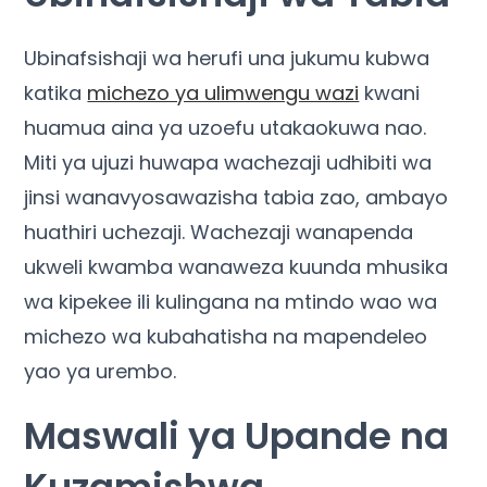
Ubinafsishaji wa herufi una jukumu kubwa
katika
michezo ya ulimwengu wazi
kwani
huamua aina ya uzoefu utakaokuwa nao.
Miti ya ujuzi huwapa wachezaji udhibiti wa
jinsi wanavyosawazisha tabia zao, ambayo
huathiri uchezaji. Wachezaji wanapenda
ukweli kwamba wanaweza kuunda mhusika
wa kipekee ili kulingana na mtindo wao wa
michezo wa kubahatisha na mapendeleo
yao ya urembo.
Maswali ya Upande na
Kuzamishwa