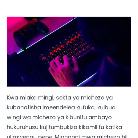
Kwa miaka mingi, sekta ya michezo ya
kubahatisha imeendelea kufuka, kuibua
wingi wa michezo ya kibunifu ambayo
hukuruhusu kujitumbukiza kikamilifu katika
ulimwengu pepe. Miongoni mwa michezo hii,