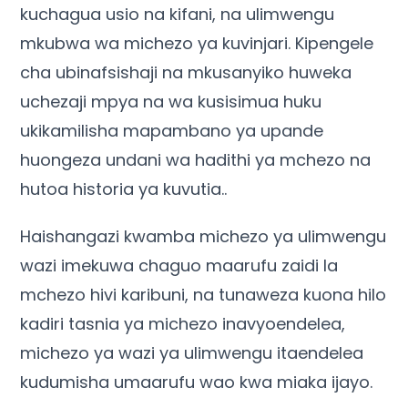
kuchagua usio na kifani, na ulimwengu
mkubwa wa michezo ya kuvinjari. Kipengele
cha ubinafsishaji na mkusanyiko huweka
uchezaji mpya na wa kusisimua huku
ukikamilisha mapambano ya upande
huongeza undani wa hadithi ya mchezo na
hutoa historia ya kuvutia..
Haishangazi kwamba michezo ya ulimwengu
wazi imekuwa chaguo maarufu zaidi la
mchezo hivi karibuni, na tunaweza kuona hilo
kadiri tasnia ya michezo inavyoendelea,
michezo ya wazi ya ulimwengu itaendelea
kudumisha umaarufu wao kwa miaka ijayo.