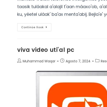
taasik tuláakal a'alajil t'aan máaxo'ob, a'al
ku, yéetel uláak' ba'ax menta'abij. Bejla'e'
Continúe Xook
viva video uti'al pc
Muhammad Waqar
Agosto 7, 2024
Res