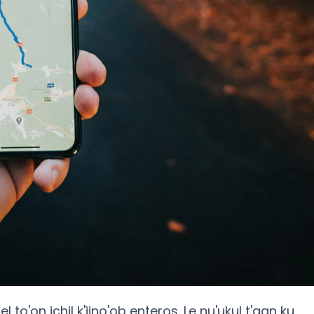
l to'on ichil k'iino'ob enteros. Le nu'ukul t'aan ku