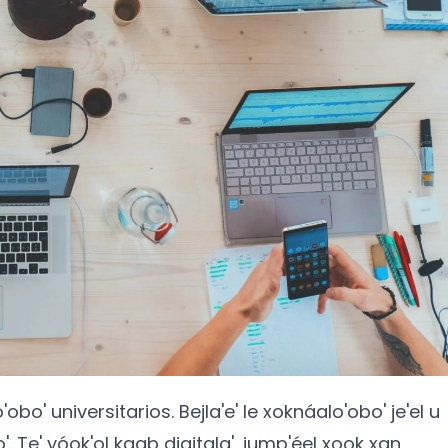
obo' universitarios. Bejla'e' le xoknáalo'obo' je'el u
'. Te' yóok'ol kaab digitala', jump'éel xook xan