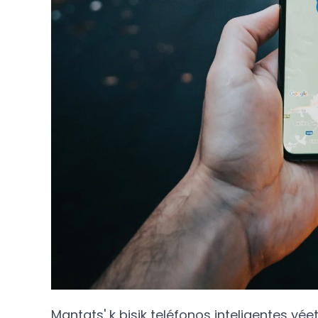
Mantats' k bisik teléfonos inteligentes yéete