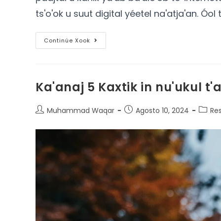
ts'o'ok u suut digital yéetel na'atja'an. Óol
Continúe Xook
Ka'anaj 5 Kaxtik in nu'ukul t'
Muhammad Waqar
Agosto 10, 2024
Re