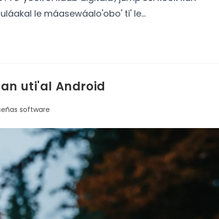
 tuláakal le máasewáalo'obo' ti' le…
aan uti'al Android
señas software