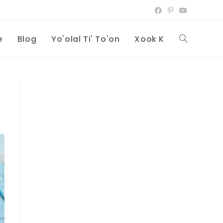
e
Blog
Yo'olal Ti' To'on
Xook K