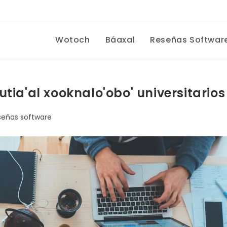
Wotoch
Báaxal
Reseñas Softwar
 utia'al xooknalo'obo' universitarios
señas software