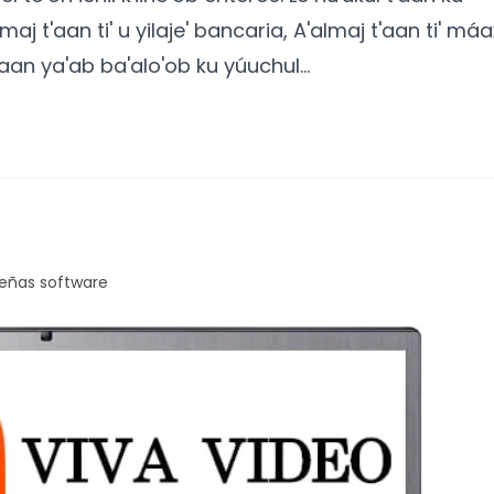
maj t'aan ti' u yilaje' bancaria, A'almaj t'aan ti' máa
 yaan ya'ab ba'alo'ob ku yúuchul…
eñas software