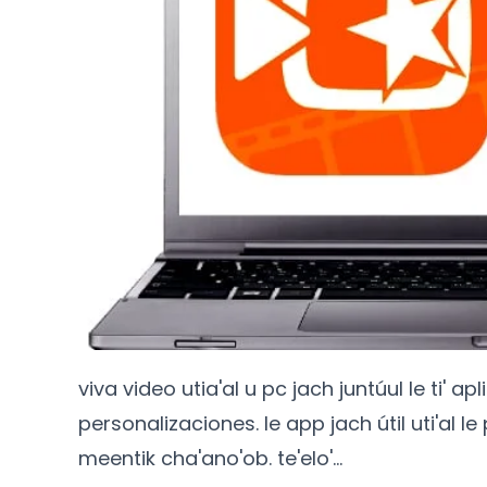
viva video utia'al u pc jach juntúul le ti' 
personalizaciones. le app jach útil uti'al l
meentik cha'ano'ob. te'elo'…