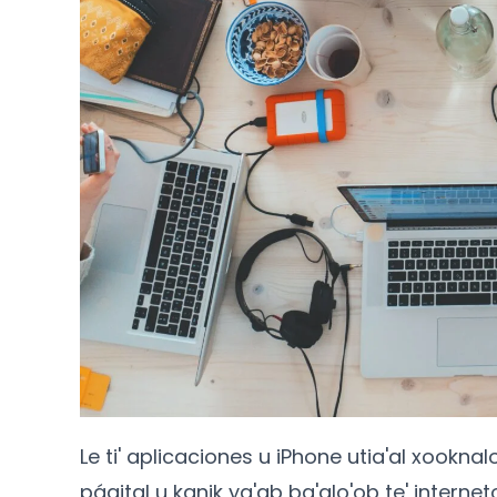
Le ti' aplicaciones u iPhone utia'al xooknalo'
páajtal u kanik ya'ab ba'alo'ob te' interneto