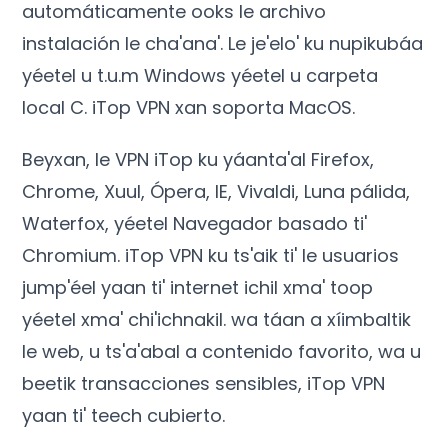
automáticamente ooks le archivo
instalación le cha'ana'. Le je'elo' ku nupikubáa
yéetel u t.u.m Windows yéetel u carpeta
local C. iTop VPN xan soporta MacOS.
Beyxan, le VPN iTop ku yáanta'al Firefox,
Chrome, Xuul, Ópera, IE, Vivaldi, Luna pálida,
Waterfox, yéetel Navegador basado ti'
Chromium. iTop VPN ku ts'aik ti' le usuarios
jump'éel yaan ti' internet ichil xma' toop
yéetel xma' chi'ichnakil. wa táan a xíimbaltik
le web, u ts'a'abal a contenido favorito, wa u
beetik transacciones sensibles, iTop VPN
yaan ti' teech cubierto.