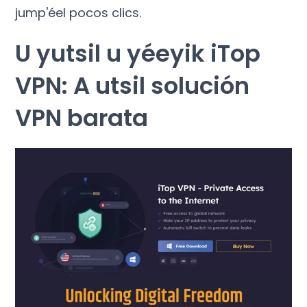
jump'éel pocos clics.
U yutsil u yéeyik iTop
VPN: A utsil solución
VPN barata