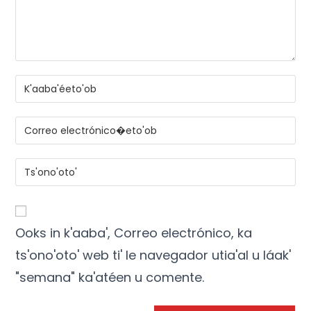
Ooks in k'aaba', Correo electrónico, ka
ts'ono'oto' web ti' le navegador utia'al u láak'
"semana" ka'atéen u comente.