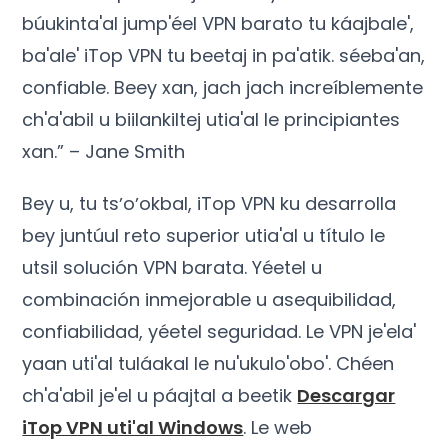
búukinta'al jump'éel VPN barato tu káajbale',
ba'ale' iTop VPN tu beetaj in pa'atik. séeba'an,
confiable. Beey xan, jach jach increíblemente
ch'a'abil u biilankiltej utia'al le principiantes
xan.” – Jane Smith
Bey u, tu tsʼoʼokbal, iTop VPN ku desarrolla
bey juntúul reto superior utia'al u título le
utsil solución VPN barata. Yéetel u
combinación inmejorable u asequibilidad,
confiabilidad, yéetel seguridad. Le VPN je'ela'
yaan uti'al tuláakal le nu'ukulo'obo'. Chéen
ch'a'abil je'el u páajtal a beetik
Descargar
iTop VPN uti'al Windows
. Le web