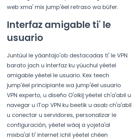
web xma' mix jump'éel retraso wa búfer.
Interfaz amigable ti' le
usuario
Juntúul le yáantajo'ob destacadas ti' le VPN
barato jach u interfaz ku yúuchul yéetel
amigable yéetel le usuario. Kex teech
jump'éel principiante wa jump'éel usuario
VPN experto, u diseño O'olkij yéetel ch'a'abil u
navegar u iTop VPN ku beetik u asab ch'a'abil
u conectar u servidores, personalizar le
configuración, yéetel wáaj a yojeta'al
mixba'al ti' internet ichil yéetel chéen