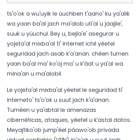
ts'o'ok a wu'uyik le úuchben t'aano' ku ya'alik
wa yaan ba'al jach ma'alob uti'al u jaajile',
suuk u yúuchul. Bey u, bejla'e' asegurar u
yojeta'al mixba'al ti' internet ichil yéetel
seguridad jach asab k'a'anan. chéen tumen
yaan ba'al ma' ko'oj ma' u k'áat u ya'al wa
mina'an u ma'alobil.
Le yojeta'al mixba'al yéetel le seguridad ti'
interneto' ts'o'ok u suut jach k'a'anan.
Tuméen u ya'abtal le amenazas
cibernéticas, ataques, yéetel u k'astal datos.
Meyajtiko'ob jump'éel páawo'ob privada
virtual confiable (VPN) ts'o'ok u suut jach