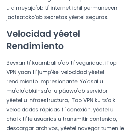
u a meyajo'ob ti' internet ichil permanecen
jaatsatako'ob secretas yéetel seguras.
Velocidad yéetel
Rendimiento
Beyxan ti' kaambalilo'ob ti' seguridad, iTop
VPN yaan ti' jump'éel velocidad yéetel
rendimiento impresionante. Yo'osal u
ma'alo'obkíinsa'al u páawo'ob servidor
yéetel u infraestructura, iTop VPN ku ts'aik
velocidades rápidas ti' conexión. yéetel u
cha'ik ti' le usuarios u transmitir contenido,
descargar archivos, yéetel navegar tumen le