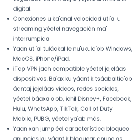
digital.
Conexiones u ka'anal velocidad uti'al u
streaming yéetel navegación ma'
interrumpida.
Yaan uti'al tuláakal le nu'ukulo'ob Windows,
MacOS, iPhone/iPad.
iTop VPN jach compatible yéetel jejeláas
dispositivos. Ba'ax ku yáantik tsáabaltio'ob
áantaj jejeláas videos, redes sociales,
yéetel báaxalo'ob, ichil Disney+, Facebook,
Hulu, WhatsApp, TikTok, Call of Duty
Mobile, PUBG, yéetel ya'ab más.
Yaan xan jump'éel característica bloqueo
anuncios ku yáantik bloquear anuncios