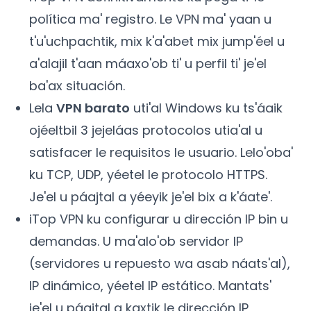
política ma' registro. Le VPN ma' yaan u
t'u'uchpachtik, mix k'a'abet mix jump'éel u
a'alajil t'aan máaxo'ob ti' u perfil ti' je'el
ba'ax situación.
Lela
VPN barato
uti'al Windows ku ts'áaik
ojéeltbil 3 jejeláas protocolos utia'al u
satisfacer le requisitos le usuario. Lelo'oba'
ku TCP, UDP, yéetel le protocolo HTTPS.
Je'el u páajtal a yéeyik je'el bix a k'áate'.
iTop VPN ku configurar u dirección IP bin u
demandas. U ma'alo'ob servidor IP
(servidores u repuesto wa asab náats'al),
IP dinámico, yéetel IP estático. Mantats'
je'el u páajtal a kaxtik le dirección IP