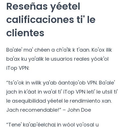
Reseñas yéetel
calificaciones ti' le
clientes
Ba'ale' ma' chéen a ch'a'ik k t'aan. Ko'ox ilik
ba'ax ku ya'alik le usuarios reales yóok'ol
iTop VPN:
“ts'o'ok in wilik ya'ab áantajo'ob VPN. Ba'ale'
jach in k'áat in wa'al ti' iTop VPN leti' le utsil ti'
le asequibilidad yéetel le rendimiento xan.
Jach recomendable!” – John Doe
“Tene' ka'ap'éelchaj in wóol yo'osal u