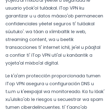
yojeta'al mixba'al yéetel u seguridad le
usuario yóok'ol tuláakal. iTop VPN ku
garantizar u u datos máaxo'ob permanecen
confidenciales yéetel seguros ti' tuláakal
súutuko'. wa táan a xíimbaltik le web,
streaming content, wa u beetik
transacciones ti' internet ichil, je'el u páajtal
a confiar ti' iTop VPN uti'al u kanáantik a
yojeta'al mixba'al digital.
Le k'a'am protección proporcionada tumen
iTop VPN asegura u configuración DNS u
t.u.m u k'eexpajal wa monitoreado. Ka tu láak'
xu'ulsiko'ob le riesgos u secuestrar wa spam
tumen ciberdelincuentes. ti' t'aano'ob