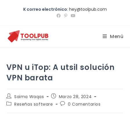
K correo electrónico
:
hey@toolpub.com
Menú
VPN u iTop: A utsil solución
VPN barata
Saima Waqas
Marzo 28, 2024
Reseñas software
0 Comentarios