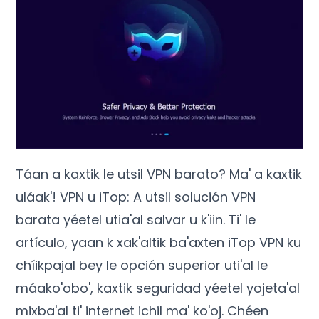
Táan a kaxtik le utsil VPN barato? Ma' a kaxtik
uláak'! VPN u iTop: A utsil solución VPN
barata yéetel utia'al salvar u k'iin. Ti' le
artículo, yaan k xak'altik ba'axten iTop VPN ku
chíikpajal bey le opción superior uti'al le
máako'obo', kaxtik seguridad yéetel yojeta'al
mixba'al ti' internet ichil ma' ko'oj. Chéen