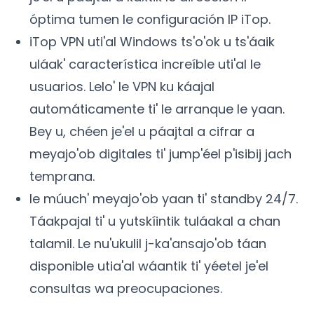
óptima tumen le configuración IP iTop.
iTop VPN uti'al Windows ts'o'ok u ts'áaik
uláak' característica increíble uti'al le
usuarios. Lelo' le VPN ku káajal
automáticamente ti' le arranque le yaan.
Bey u, chéen je'el u páajtal a cifrar a
meyajo'ob digitales ti' jump'éel p'isibij jach
temprana.
le múuch' meyajo'ob yaan ti' standby 24/7.
Táakpajal ti' u yutskíintik tuláakal a chan
talamil. Le nu'ukulil j-ka'ansajo'ob táan
disponible utia'al wáantik ti' yéetel je'el
consultas wa preocupaciones.