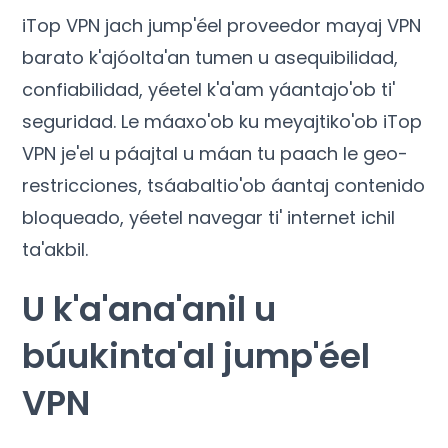
iTop VPN jach jump'éel proveedor mayaj VPN
barato k'ajóolta'an tumen u asequibilidad,
confiabilidad, yéetel k'a'am yáantajo'ob ti'
seguridad. Le máaxo'ob ku meyajtiko'ob iTop
VPN je'el u páajtal u máan tu paach le geo-
restricciones, tsáabaltio'ob áantaj contenido
bloqueado, yéetel navegar ti' internet ichil
ta'akbil.
U k'a'ana'anil u
búukinta'al jump'éel
VPN