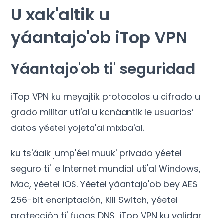
U xak'altik u
yáantajo'ob iTop VPN
Yáantajo'ob ti' seguridad
iTop VPN ku meyajtik protocolos u cifrado u
grado militar uti'al u kanáantik le usuarios’
datos yéetel yojeta'al mixba'al.
ku ts'áaik jump'éel muuk' privado yéetel
seguro ti' le Internet mundial uti'al Windows,
Mac, yéetel iOS. Yéetel yáantajo'ob bey AES
256-bit encriptación, Kill Switch, yéetel
protección ti' fugas DNS, iTop VPN ku validar