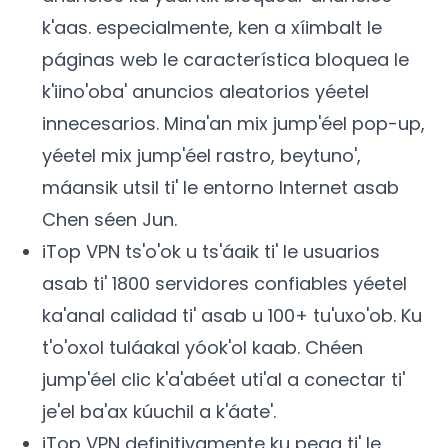
k'aas. especialmente, ken a xíimbalt le
páginas web le característica bloquea le
k'iino'oba' anuncios aleatorios yéetel
innecesarios. Mina'an mix jump'éel pop-up,
yéetel mix jump'éel rastro, beytuno',
máansik utsil ti' le entorno Internet asab
Chen séen Jun.
iTop VPN ts'o'ok u ts'áaik ti' le usuarios
asab ti' 1800 servidores confiables yéetel
ka'anal calidad ti' asab u 100+ tu'uxo'ob. Ku
t'o'oxol tuláakal yóok'ol kaab. Chéen
jump'éel clic k'a'abéet uti'al a conectar ti'
je'el ba'ax kúuchil a k'áate'.
iTop VPN definitivamente ku pega ti' le