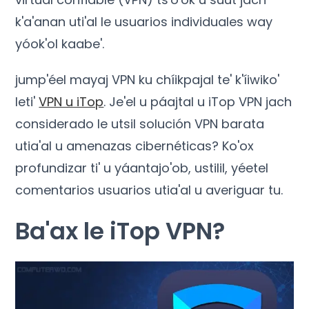
k'a'anan uti'al le usuarios individuales way
yóok'ol kaabe'.
jump'éel mayaj VPN ku chíikpajal te' k'íiwiko'
leti'
VPN u iTop
. Je'el u páajtal u iTop VPN jach
considerado le utsil solución VPN barata
utia'al u amenazas cibernéticas? Ko'ox
profundizar ti' u yáantajo'ob, ustilil, yéetel
comentarios usuarios utia'al u averiguar tu.
Ba'ax le iTop VPN?