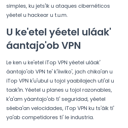
simples, ku jets'ik u ataques cibernéticos
yéetel u hackear u t.u.m.
U ke'etel yéetel uláak'
áantajo'ob VPN
Le ken u ke'etel iTop VPN yéetel uláak'
áantajo'ob VPN te' k'íiwiko', jach chika'an u
iTop VPN k'u'ubul u tojol yaabilajech uti'al u
taak'in. Yéetel u planes u tojol razonables,
k'a'am yáantajo'ob ti' seguridad, yéetel
séeba'an velocidades, iTop VPN ku ts'áik ti'
ya'ab competidores ti' le industria.