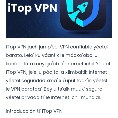
iTop VPN jach jump'éel VPN confiable yéetel
barato. Lelo' ku yáantik le máako'obo' u
kanáantik u meyajo'ob ti' internet ichil. Yéetel
iTop VPN, je'el u páajtal a xíimbaltik internet
yéetel seguridad xma' xu'upul taak'in yéetel
le VPN baratoa'. Bey u ts'aik muuk' seguro
yéetel privado ti' le internet ichil mundial.
Introducción ti' iTop VPN