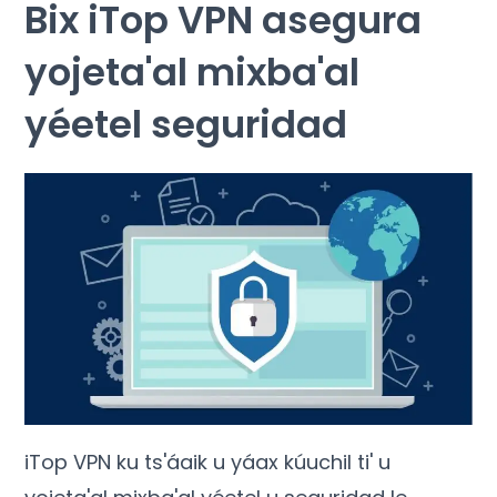
Bix iTop VPN asegura
yojeta'al mixba'al
yéetel seguridad
iTop VPN ku ts'áaik u yáax kúuchil ti' u