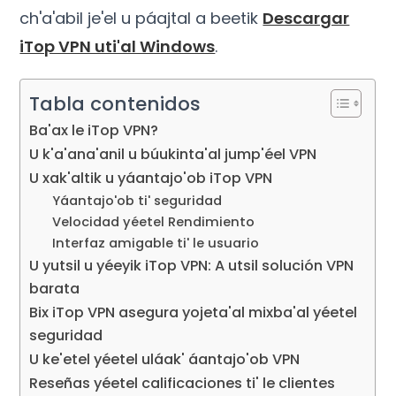
ch'a'abil je'el u páajtal a beetik
Descargar
iTop VPN uti'al Windows
.
Tabla contenidos
Ba'ax le iTop VPN?
U k'a'ana'anil u búukinta'al jump'éel VPN
U xak'altik u yáantajo'ob iTop VPN
Yáantajo'ob ti' seguridad
Velocidad yéetel Rendimiento
Interfaz amigable ti' le usuario
U yutsil u yéeyik iTop VPN: A utsil solución VPN
barata
Bix iTop VPN asegura yojeta'al mixba'al yéetel
seguridad
U ke'etel yéetel uláak' áantajo'ob VPN
Reseñas yéetel calificaciones ti' le clientes