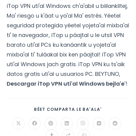
iTop VPN uti'al Windows ch'a'abil u biilankiltej,
Ma' riesgo u k'áat u ya'al Ma' estrés. Yéetel
seguridad protegida yéetel yojeta'al mixba'al
ti' le navegador, iTop u páajtal u le utsil VPN
barato uti'al PCs ku kanáantik u yojeta'al
mixba'al ti' tuláakal bix ken páajtal! iTop VPN
uti'al Windows jach gratis. iTop VPN ku ts'aik
datos gratis uti'al u usuarios PC. BEYTUNO,
Descargar iTop VPN uti'al Windows bejla'e'
!
BÉET COMPARTA LE BA'ALA'