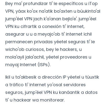
Bey ma' profundizar ti' le específicos u iTop
VPN, yáax ko'ox na'atik ba'axten u búukinta'al
jump'éel VPN jach k'a'anan bejla'e'. jump'éel
VPN ku cifrartik a conexión ti' internet,
asegurar u u a meyajo'ob ti' internet ichil
permanecen privadas yéetel seguras ti' le
wicho'ob curiosos, bey le hackers, u
mola'ayil jala'achil, yéetel proveedores u
mayaj Internet (ISPs).
Ikil u ta'akbesik a dirección IP yéetel u túuxtik
a tráfico ti' internet yo'osal servidores
seguros, jump'éel VPN ku kanáantik a datos
ti' u hackear wa monitorear.