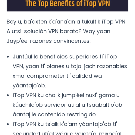
Bey u, ba'axten k'a'ana'an a tukultik iTop VPN:
A utsil solución VPN barata? Way yaan
Jayp'éel razones convincentes:
Juntúul le beneficios superiores ti' iTop
VPN, yaan ti' planes u tojol jach razonables
xma' comprometer ti' calidad wa
yáantajo'ob.
iTop VPN ku cha'ik jump'éel nuxi' gama u
kúuchilo'ob servidor uti'al u tsáabaltio'ob
áantaj le contenido restringido.
iTop VPN ku ts'aik k'a'am yáantajo'ob ti'
seguridad uti'al wáaj a yojeta'al mixba'al