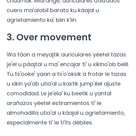
chúumuk. Midrange, auriculares utilizados
cuero ma'alobil barato ku káajal u
agrietamiento ka' biin k'iin.
3.
Over movement
Wa táan a meyajtik auriculares yéetel tazas
je'el u páajtal u ma' encajar ti' u xikino'ob belil.
Tu ts'ooke' yaan a ts'o'oksik a frotar le tazas
u xikin ya'ab utia'al u kaxtik jump'éel ajuste
comodidad. Le je'ela' ku beetik u yantal
arañazos yéetel estiramientos ti' le
almohadilla utia'al u káajal u agrietamiento,
especialmente ti' le ti'its débiles.