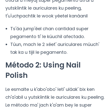
Utia'al u meyaj super pegamento uti'al u
yutskíintik le auriculares ku peeling,
t'u'uchpachtik le wook yéetel kanáanil
Ts'áa jump'éel chan cantidad super
pegamento ti' le kúuchil afectado.
Túun, mach le 2 xéet' auriculares múuch'
tak ka u tijil le pegamento.
Método 2:
Using Nail
Polish
Le esmalte u k'abo'obo' leti' uláak' bix ken
ch'a'abil u yutskíintik le auriculares ku peeling.
Le método ma' jach k'a'am bey le super