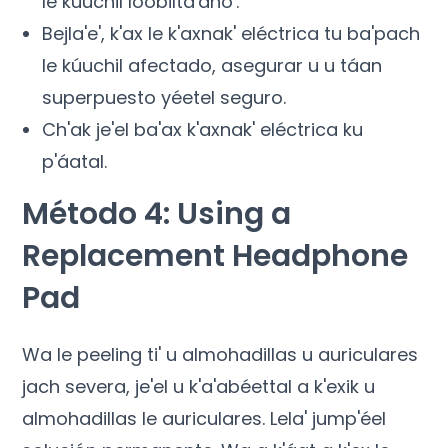
le kúuchil loobilta'ano'.
Bejla'e', k'ax le k'axnak' eléctrica tu ba'pach
le kúuchil afectado, asegurar u u táan
superpuesto yéetel seguro.
Ch'ak je'el ba'ax k'axnak' eléctrica ku
p'áatal.
Método 4:
Using a
Replacement Headphone
Pad
Wa le peeling ti' u almohadillas u auriculares
jach severa, je'el u k'a'abéettal a k'exik u
almohadillas le auriculares. Lela' jump'éel