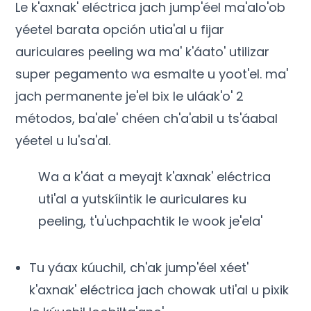
Le k'axnak' eléctrica jach jump'éel ma'alo'ob
yéetel barata opción utia'al u fijar
auriculares peeling wa ma' k'áato' utilizar
super pegamento wa esmalte u yoot'el. ma'
jach permanente je'el bix le uláak'o' 2
métodos, ba'ale' chéen ch'a'abil u ts'áabal
yéetel u lu'sa'al.
Wa a k'áat a meyajt k'axnak' eléctrica
uti'al a yutskíintik le auriculares ku
peeling, t'u'uchpachtik le wook je'ela'
Tu yáax kúuchil, ch'ak jump'éel xéet'
k'axnak' eléctrica jach chowak uti'al u pixik