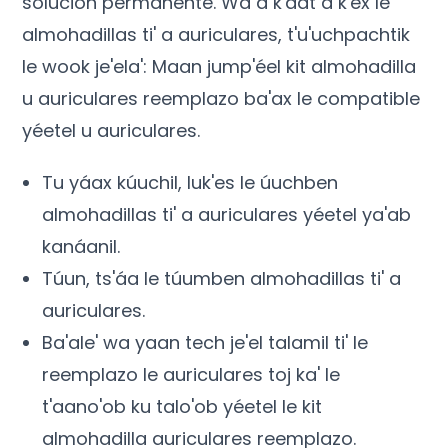
solución permanente. Wa a k'áat a k'ex le
almohadillas ti' a auriculares, t'u'uchpachtik
le wook je'ela': Maan jump'éel kit almohadilla
u auriculares reemplazo ba'ax le compatible
yéetel u auriculares.
Tu yáax kúuchil, luk'es le úuchben
almohadillas ti' a auriculares yéetel ya'ab
kanáanil.
Túun, ts'áa le túumben almohadillas ti' a
auriculares.
Ba'ale' wa yaan tech je'el talamil ti' le
reemplazo le auriculares toj ka' le
t'aano'ob ku talo'ob yéetel le kit
almohadilla auriculares reemplazo.