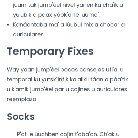
juum tak jump'éel nivel yanen ku cha'ik u
yu'ubik a paax yóok'ol le juumo'.
Kanáantaba ma' a lúubul mix a chocar a
auriculares.
Temporary Fixes
Way yaan jump'éel pocos consejos uti'al u
temporal
ku yutskíintik
ka'alikil táan a páa'tik
u k'amik jump'éel par u cojines u auriculares
reemplazo
Socks
P'at le úuchben cojín t'aba'an. Ch'ak u