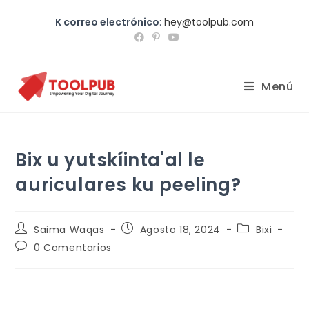
K correo electrónico
:
hey@toolpub.com
Menú
Bix u yutskíinta'al le
auriculares ku peeling?
Saima Waqas
Agosto 18, 2024
Bixi
0 Comentarios