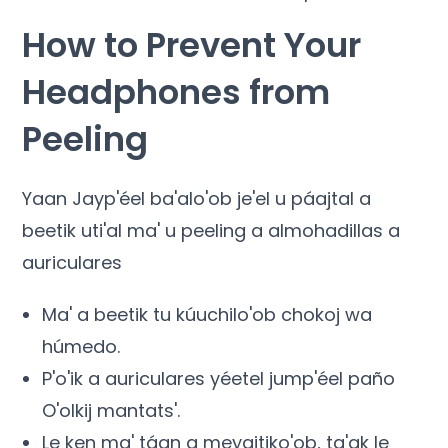
How to Prevent Your
Headphones from
Peeling
Yaan Jayp'éel ba'alo'ob je'el u páajtal a
beetik uti'al ma' u peeling a almohadillas a
auriculares
Ma' a beetik tu kúuchilo'ob chokoj wa
húmedo.
P'o'ik a auriculares yéetel jump'éel paño
O'olkij mantats'.
Le ken ma' táan a meyajtiko'ob, ta'ak le