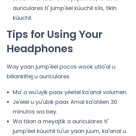
auriculares ti' jump'éel kúuchil síis, tikin
kúuchil.
Tips for Using Your
Headphones
Way yaan jump'éel pocos wook utia'al u
biilankiltej u auriculares
Ma' a wu'uyik paax yéetel ka'anal volumen.
Je'elel u yu'ubik paax Amal ka'atéen 30
minutos wa bey.
Wa táan a meyajtik a auriculares ti'
jump'éel kúuchil tu'ux yaan juum, ka'anal u