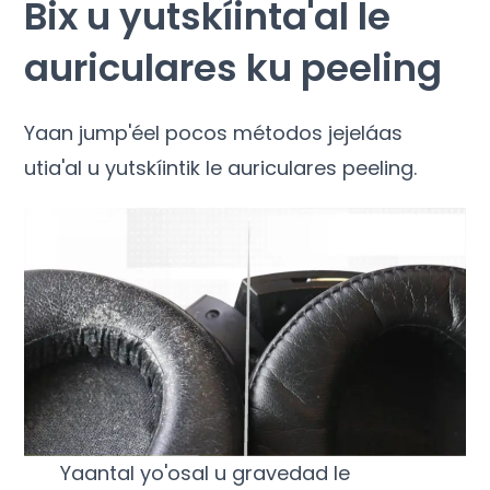
Bix u yutskíinta'al le
auriculares ku peeling
Yaan jump'éel pocos métodos jejeláas
utia'al u yutskíintik le auriculares peeling.
Yaantal yo'osal u gravedad le