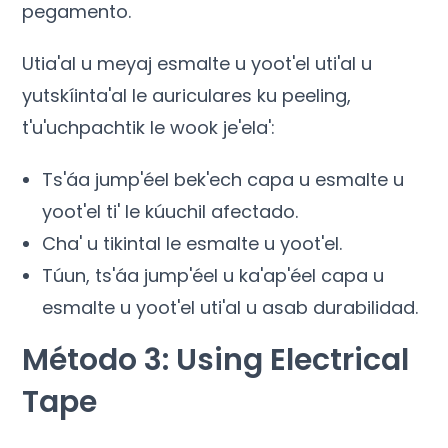
pegamento.
Utia'al u meyaj esmalte u yoot'el uti'al u
yutskíinta'al le auriculares ku peeling,
t'u'uchpachtik le wook je'ela':
Ts'áa jump'éel bek'ech capa u esmalte u
yoot'el ti' le kúuchil afectado.
Cha' u tikintal le esmalte u yoot'el.
Túun, ts'áa jump'éel u ka'ap'éel capa u
esmalte u yoot'el uti'al u asab durabilidad.
Método 3:
Using Electrical
Tape