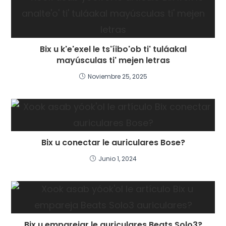
Bix u k'e'exel le ts'íibo'ob ti' tuláakal
mayúsculas ti' mejen letras
Noviembre 25, 2025
Bix u conectar le auriculares Bose?
Junio 1, 2024
Bix u emparejar le auriculares Beats Solo3?