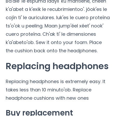
Ba'ale' le espuma láayli' ku mantiene, chéen
k'a'abet a k'exik le recubrimientoo'. jóok'es le
cojín ti' le auriculares. luk'es le cuero proteína
ts'o'ok u peeling. Maan jump'éel xéet' nook'
cuero proteína. Ch'ak ti' le dimensiones
k'a'abeto'ob.
Sew it onto your foam
.
Place
the cushion back onto the headphones
.
Replacing headphones
Replacing headphones is extremely easy
.
It
takes less than
10 minuto'ob.
Replace
headphone cushions with new ones
Buy replacement