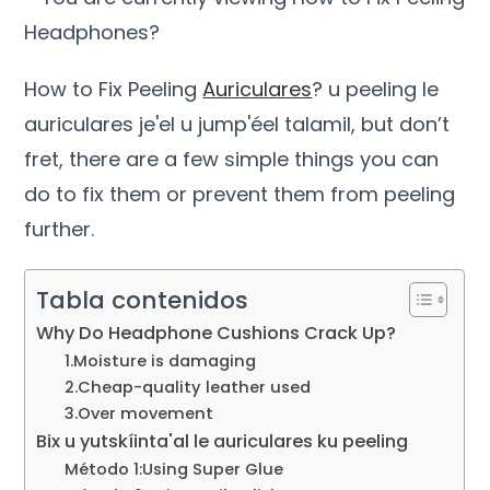
How to Fix Peeling
Auriculares
? u peeling le
auriculares je'el u jump'éel talamil,
but don’t
fret
,
there are a few simple things you can
do to fix them or prevent them from peeling
further
.
Tabla contenidos
Why Do Headphone Cushions Crack Up
?
1.
Moisture is damaging
2.
Cheap-quality leather used
3.
Over movement
Bix u yutskíinta'al le auriculares ku peeling
Método 1:
Using Super Glue