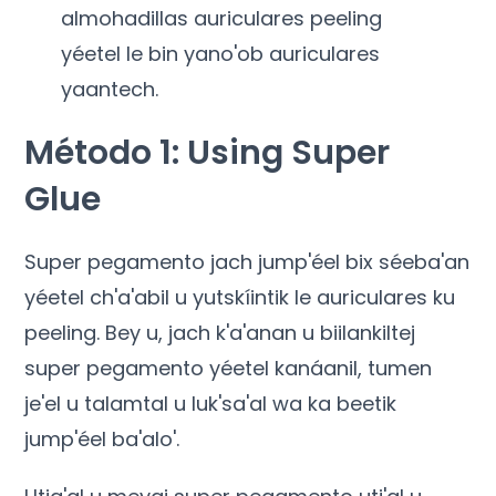
almohadillas auriculares peeling
yéetel le bin yano'ob auriculares
yaantech.
Método 1:
Using Super
Glue
Super pegamento jach jump'éel bix séeba'an
yéetel ch'a'abil u yutskíintik le auriculares ku
peeling. Bey u, jach k'a'anan u biilankiltej
super pegamento yéetel kanáanil, tumen
je'el u talamtal u luk'sa'al wa ka beetik
jump'éel ba'alo'.