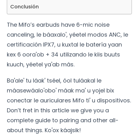
Conclusión
The Mifo’s earbuds have 6-mic noise
canceling
, le báaxalo', yéetel modos ANC, le
certificación IPX7, u kuxtal le batería yaan
kex 6 oora'ob + 34 utilizando le kiis buuts
kuuch, yéetel ya'ab más.
Ba'ale' tu láak' tséel, óol tuláakal le
máasewáalo'obo' máak ma' u yojel bix
conectar le auriculares Mifo ti' u dispositivos.
Don’t fret in this article we give you a
complete guide to pairing and other all-
about things
. Ko'ox káajsik!