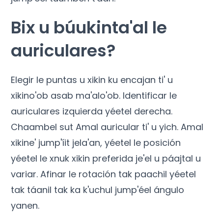
Bix u búukinta'al le
auriculares?
Elegir le puntas u xikin ku encajan ti' u
xikino'ob asab ma'alo'ob. Identificar le
auriculares izquierda yéetel derecha.
Chaambel sut Amal auricular ti' u yich. Amal
xikine' jump'íit jela'an, yéetel le posición
yéetel le xnuk xikin preferida je'el u páajtal u
variar. Afinar le rotación tak paachil yéetel
tak táanil tak ka k'uchul jump'éel ángulo
yanen.