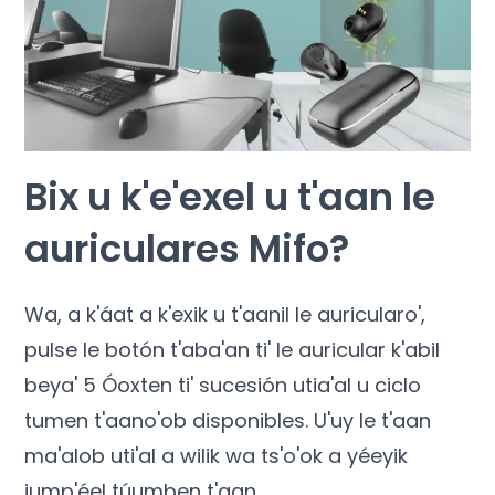
Bix u k'e'exel u t'aan le
auriculares Mifo?
Wa, a k'áat a k'exik u t'aanil le auricularo',
pulse le botón t'aba'an ti' le auricular k'abil
beya' 5 Óoxten ti' sucesión utia'al u ciclo
tumen t'aano'ob disponibles. U'uy le t'aan
ma'alob uti'al a wilik wa ts'o'ok a yéeyik
jump'éel túumben t'aan.