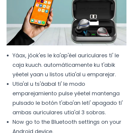
Yáax, jóok'es le ka'ap'éel auriculares ti' le
caja kuuch. automáticamente ku t'abik
yéetel yaan u listos utia'al u emparejar.
Utia'al u ts'áabal ti' le modo
emparejamiento pulse yéetel mantenga
pulsado le botón t'aba'an leti' apagado ti'
ambas auriculares utia'al 3 sobras.
Now go to the Bluetooth settings on your
Android device
.