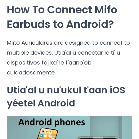
How To Connect Mifo
Earbuds to Android
?
Miito
Auriculares
are designed to connect to
multiple devices
. Utia'al u conectar le ti' u
dispositivos toj ka' le t'aano'ob
cuidadosamente.
Utia'al u nu'ukul t'aan iOS
yéetel Android