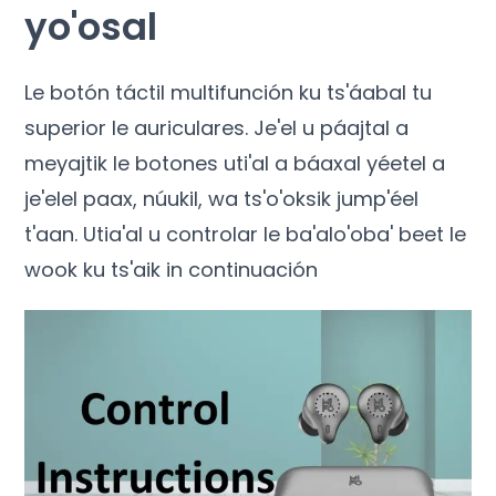
yo'osal
Le botón táctil multifunción ku ts'áabal tu
superior le auriculares. Je'el u páajtal a
meyajtik le botones uti'al a báaxal yéetel a
je'elel paax, núukil, wa ts'o'oksik jump'éel
t'aan. Utia'al u controlar le ba'alo'oba' beet le
wook ku ts'aik in continuación