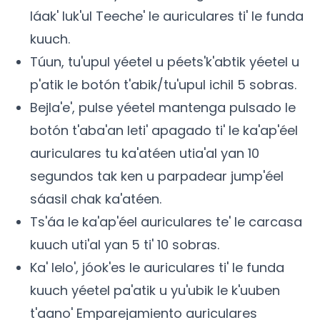
láak' luk'ul Teeche' le auriculares ti' le funda
kuuch.
Túun, tu'upul yéetel u péets'k'abtik yéetel u
p'atik le botón t'abik/tu'upul ichil 5 sobras.
Bejla'e', pulse yéetel mantenga pulsado le
botón t'aba'an leti' apagado ti' le ka'ap'éel
auriculares tu ka'atéen utia'al yan 10
segundos tak ken u parpadear jump'éel
sáasil chak ka'atéen.
Ts'áa le ka'ap'éel auriculares te' le carcasa
kuuch uti'al yan 5 ti' 10 sobras.
Ka' lelo', jóok'es le auriculares ti' le funda
kuuch yéetel pa'atik u yu'ubik le k'uuben
t'aano' Emparejamiento auriculares