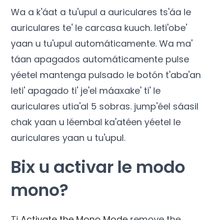
Wa a k'áat a tu'upul a auriculares ts'áa le
auriculares te' le carcasa kuuch. leti'obe'
yaan u tu'upul automáticamente. Wa ma'
táan apagados automáticamente pulse
yéetel mantenga pulsado le botón t'aba'an
leti' apagado ti' je'el máaxake' ti' le
auriculares utia'al 5 sobras. jump'éel sáasil
chak yaan u léembal ka'atéen yéetel le
auriculares yaan u tu'upul.
Bix u activar le modo
mono?
Ti
Activate the Mono Mode
remove the