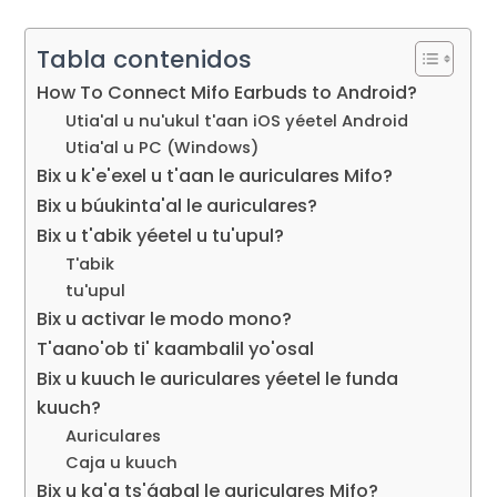
Tabla contenidos
How To Connect Mifo Earbuds to Android
?
Utia'al u nu'ukul t'aan iOS yéetel Android
Utia'al u PC (Windows)
Bix u k'e'exel u t'aan le auriculares Mifo?
Bix u búukinta'al le auriculares?
Bix u t'abik yéetel u tu'upul?
T'abik
tu'upul
Bix u activar le modo mono?
T'aano'ob ti' kaambalil yo'osal
Bix u kuuch le auriculares yéetel le funda
kuuch?
Auriculares
Caja u kuuch
Bix u ka'a ts'áabal le auriculares Mifo?