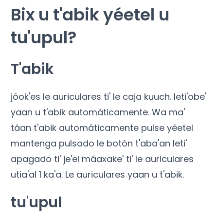
Bix u t'abik yéetel u
tu'upul?
T'abik
jóok'es le auriculares ti' le caja kuuch. leti'obe'
yaan u t'abik automáticamente. Wa ma'
táan t'abik automáticamente pulse yéetel
mantenga pulsado le botón t'aba'an leti'
apagado ti' je'el máaxake' ti' le auriculares
utia'al 1 ka'a. Le auriculares yaan u t'abik.
tu'upul