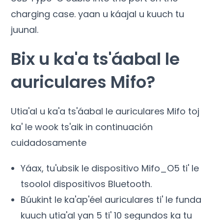
charging case
. yaan u káajal u kuuch tu
juunal.
Bix u ka'a ts'áabal le
auriculares Mifo?
Utia'al u ka'a ts'áabal le auriculares Mifo toj
ka' le wook ts'aik in continuación
cuidadosamente
Yáax, tu'ubsik le dispositivo Mifo_O5 ti' le
tsoolol dispositivos Bluetooth.
Búukint le ka'ap'éel auriculares ti' le funda
kuuch utia'al yan 5 ti' 10 segundos ka tu