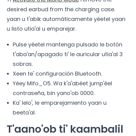
desired earbud from the charging case
.
yaan u t'abik automáticamente yéetel yaan
u listo utia'al u emparejar.
Pulse yéetel mantenga pulsado le botón
t'aba'an/apagado ti' le auricular utia'al 3
sobras.
Xeen te' configuración Bluetooth.
Yéey Mifo_O5. Wa k'a'abéet jump'éel
contraseña, bin yano'ob 0000.
Ka' lelo', le emparejamiento yaan u
beeta'al.
T'aano'ob ti' kaambalil