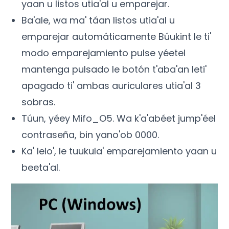
yaan u listos utia'al u emparejar.
Ba'ale, wa ma' táan listos utia'al u
emparejar automáticamente Búukint le ti'
modo emparejamiento pulse yéetel
mantenga pulsado le botón t'aba'an leti'
apagado ti' ambas auriculares utia'al 3
sobras.
Túun, yéey Mifo_O5. Wa k'a'abéet jump'éel
contraseña, bin yano'ob 0000.
Ka' lelo', le tuukula' emparejamiento yaan u
beeta'al.