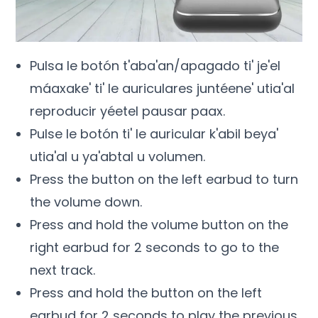
Pulsa le botón t'aba'an/apagado ti' je'el
máaxake' ti' le auriculares juntéene' utia'al
reproducir yéetel pausar paax.
Pulse le botón ti' le auricular k'abil beya'
utia'al u ya'abtal u volumen.
Press the button on the left earbud to turn
the volume down
.
Press and hold the volume button on the
right earbud for
2
seconds to go to the
next track
.
Press and hold the button on the left
earbud for
2
seconds to play the previous