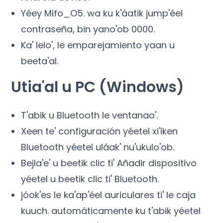
Yéey Mifo_O5. wa ku k'áatik jump'éel
contraseña, bin yano'ob 0000.
Ka' lelo', le emparejamiento yaan u
beeta'al.
Utia'al u PC (Windows)
T'abik u Bluetooth le ventanao'.
Xeen te' configuración yéetel xi'iken
Bluetooth yéetel uláak' nu'ukulo'ob.
Bejla'e' u beetik clic ti' Añadir dispositivo
yéetel u beetik clic ti' Bluetooth.
jóok'es le ka'ap'éel auriculares ti' le caja
kuuch. automáticamente ku t'abik yéetel