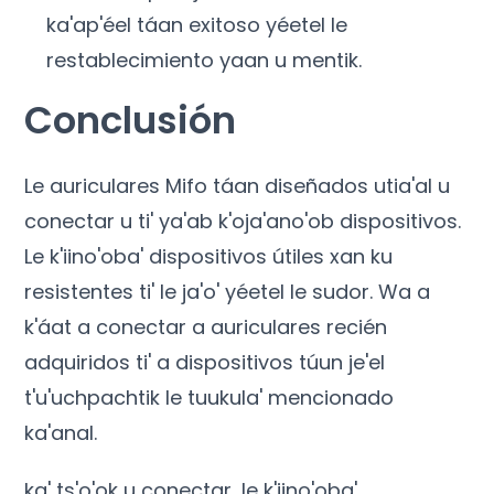
ka'ap'éel táan exitoso yéetel le
restablecimiento yaan u mentik.
Conclusión
Le auriculares Mifo táan diseñados utia'al u
conectar u ti' ya'ab k'oja'ano'ob dispositivos.
Le k'iino'oba' dispositivos útiles xan ku
resistentes ti' le ja'o' yéetel le sudor. Wa a
k'áat a conectar a auriculares recién
adquiridos ti' a dispositivos túun je'el
t'u'uchpachtik le tuukula' mencionado
ka'anal.
ka' ts'o'ok u conectar, le k'iino'oba'