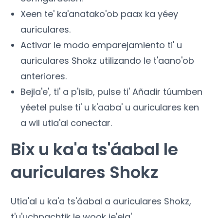
Xeen te' ka'anatako'ob paax ka yéey
auriculares.
Activar le modo emparejamiento ti' u
auriculares Shokz utilizando le t'aano'ob
anteriores.
Bejla'e', ti' a p'isib, pulse ti' Añadir túumben
yéetel pulse ti' u k'aaba' u auriculares ken
a wil utia'al conectar.
Bix u ka'a ts'áabal le
auriculares Shokz
Utia'al u ka'a ts'áabal a auriculares Shokz,
t'u'uchpachtik le wook je'ela'.