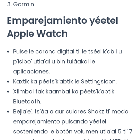
Garmin
Emparejamiento yéetel
Apple Watch
Pulse le corona digital ti' le tséel k'abil u
p'isibo' utia'al u bin tuláakal le
aplicaciones.
Kaxtik ka péets'k'abtik le Settingsicon.
Xíimbal tak kaambal ka péets'k'abtik
Bluetooth.
Bejla'e', ts'áa a auriculares Shokz ti' modo
emparejamiento pulsando yéetel
sosteniendo le botón volumen utia'al 5 ti' 7