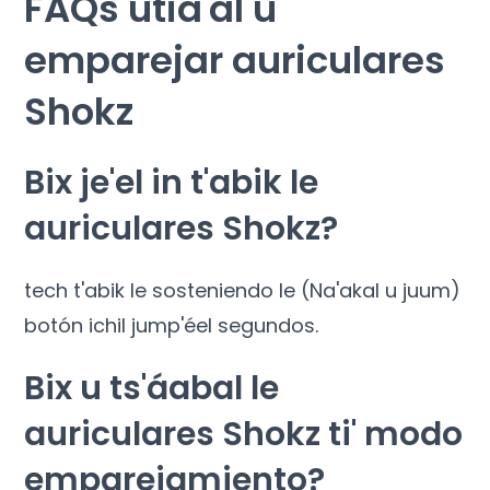
FAQs utia'al u
emparejar auriculares
Shokz
Bix je'el in t'abik le
auriculares Shokz?
tech t'abik le sosteniendo le (Na'akal u juum)
botón ichil jump'éel segundos.
Bix u ts'áabal le
auriculares Shokz ti' modo
emparejamiento?