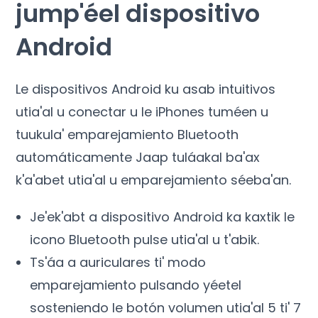
jump'éel dispositivo
Android
Le dispositivos Android ku asab intuitivos
utia'al u conectar u le iPhones tuméen u
tuukula' emparejamiento Bluetooth
automáticamente Jaap tuláakal ba'ax
k'a'abet utia'al u emparejamiento séeba'an.
Je'ek'abt a dispositivo Android ka kaxtik le
icono Bluetooth pulse utia'al u t'abik.
Ts'áa a auriculares ti' modo
emparejamiento pulsando yéetel
sosteniendo le botón volumen utia'al 5 ti' 7