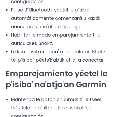
configuración.
Pulse ti' Bluetooth, yéetel le p'isibo'
automáticamente comenzará u kaxtik
auriculares utia'al u emparejar.
Habilitar le modo emparejamiento ti' u
auriculares Shokz.
Le ken a wil u k'aaba' a auriculares Shokz
te' p'isibo', péets'k'abtik uti'al a conectar.
Emparejamiento yéetel le
p'isibo' na'atja'an Garmin
Mantenga le botón chúumuk ti' le tséel
ts'íik lela' le p'isibo' utia'al wokol ichil
configuración.