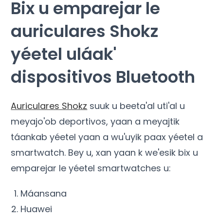
Bix u emparejar le
auriculares Shokz
yéetel uláak'
dispositivos Bluetooth
Auriculares Shokz
suuk u beeta'al uti'al u
meyajo'ob deportivos, yaan a meyajtik
táankab yéetel yaan a wu'uyik paax yéetel a
smartwatch. Bey u, xan yaan k we'esik bix u
emparejar le yéetel smartwatches u:
Máansana
Huawei