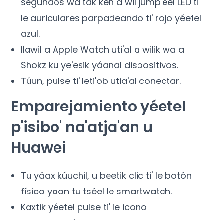
segundos wa tak ken a wil jump'éel LED ti'
le auriculares parpadeando ti' rojo yéetel
azul.
Ilawil a Apple Watch uti'al a wilik wa a
Shokz ku ye'esik yáanal dispositivos.
Túun, pulse ti' leti'ob utia'al conectar.
Emparejamiento yéetel
p'isibo' na'atja'an u
Huawei
Tu yáax kúuchil, u beetik clic ti' le botón
físico yaan tu tséel le smartwatch.
Kaxtik yéetel pulse ti' le icono