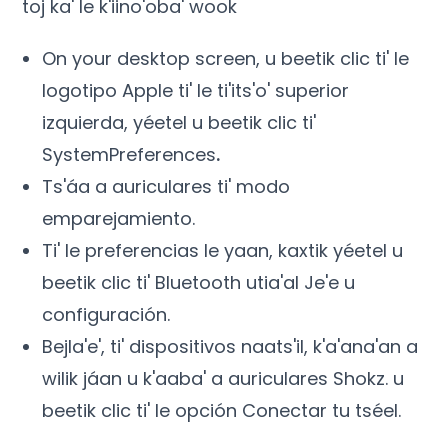
toj ka' le k'iino'oba' wook
On your desktop screen
, u beetik clic ti' le
logotipo Apple ti' le ti'its'o' superior
izquierda, yéetel u beetik clic ti'
SystemPreferences
.
Ts'áa a auriculares ti' modo
emparejamiento.
Ti' le preferencias le yaan, kaxtik yéetel u
beetik clic ti' Bluetooth utia'al Je'e u
configuración.
Bejla'e', ti' dispositivos naats'il, k'a'ana'an a
wilik jáan u k'aaba' a auriculares Shokz. u
beetik clic ti' le opción Conectar tu tséel.