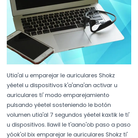
Utia'al u emparejar le auriculares Shokz
yéetel u dispositivos k'a'ana'an activar u
auriculares ti' modo emparejamiento
pulsando yéetel sosteniendo le botón
volumen utia'al 7 segundos yéetel kaxtik le ti'
u dispositivos. Ilawil le t'aano'ob paso a paso
yóok'ol bix emparejar le auriculares Shokz ti'