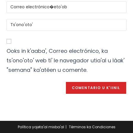
Ooks in k'aaba', Correo electrónico, ka
ts'ono'oto' web ti' le navegador utia'al u láak'
"semana" ka'atéen u comente.
Política yojeta'al mixba'al
Términos ka Condiciones