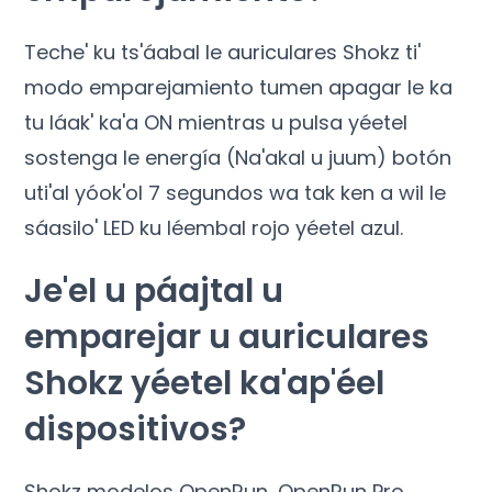
Teche' ku ts'áabal le auriculares Shokz ti'
modo emparejamiento tumen apagar le ka
tu láak' ka'a ON mientras u pulsa yéetel
sostenga le energía (Na'akal u juum) botón
uti'al yóok'ol 7 segundos wa tak ken a wil le
sáasilo' LED ku léembal rojo yéetel azul.
Je'el u páajtal u
emparejar u auriculares
Shokz yéetel ka'ap'éel
dispositivos?
Shokz modelos OpenRun, OpenRun Pro,