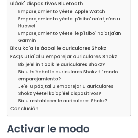
uláak' dispositivos Bluetooth
Emparejamiento yéetel Apple Watch
Emparejamiento yéetel p'isibo' na'atja'an u
Huawei
Emparejamiento yéetel le p'isibo' na'atja'an
Garmin
Bix u ka'a ts'áabal le auriculares Shokz
FAQs utia'al u emparejar auriculares Shokz
Bix je'el in t'abik le auriculares Shokz?
Bix u ts'áabal le auriculares Shokz ti' modo
emparejamiento?
Je'el u páajtal u emparejar u auriculares
Shokz yéetel ka'ap'éel dispositivos?
Bix u restablecer le auriculares Shokz?
Conclusión
Activar le modo