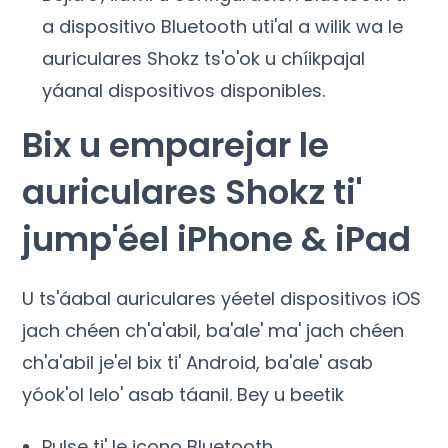
a dispositivo Bluetooth uti'al a wilik wa le
auriculares Shokz ts'o'ok u chíikpajal
yáanal dispositivos disponibles.
Bix u emparejar le
auriculares Shokz ti'
jump'éel iPhone & iPad
U ts'áabal auriculares yéetel dispositivos iOS
jach chéen ch'a'abil, ba'ale' ma' jach chéen
ch'a'abil je'el bix ti' Android, ba'ale' asab
yóok'ol lelo' asab táanil. Bey u beetik
Pulse ti' le icono Bluetooth.