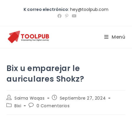
K correo electrónico
:
hey@toolpub.com
Menú
Bix u emparejar le
auriculares Shokz?
Saima Waqas
Septiembre 27, 2024
Bixi
0 Comentarios