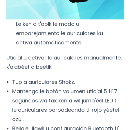
Le ken a t'abik le modo u
emparejamiento le auriculares ku
activa automáticamente.
Utia'al u activar le auriculares manualmente,
k'a'abéet a beetik
Tup a auriculares Shokz.
Mantenga le botón volumen utia'al 5 ti' 7
segundos wa tak ken a wil jump'éel LED ti'
le auriculares parpadeando ti' rojo yéetel
azul.
Bejla'e', ilawil u configuración Bluetooth ti'