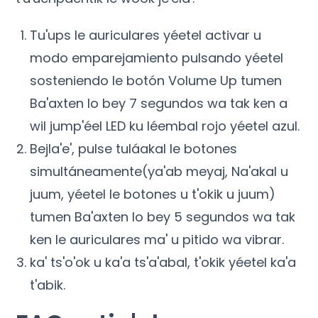
Tu'ups le auriculares yéetel activar u
modo emparejamiento pulsando yéetel
sosteniendo le botón Volume Up tumen
Ba'axten lo bey 7 segundos wa tak ken a
wil jump'éel LED ku léembal rojo yéetel azul.
Bejla'e', pulse tuláakal le botones
simultáneamente(ya'ab meyaj, Na'akal u
juum, yéetel le botones u t'okik u juum)
tumen Ba'axten lo bey 5 segundos wa tak
ken le auriculares ma' u pitido wa vibrar.
ka' ts'o'ok u ka'a ts'a'abal, t'okik yéetel ka'a
t'abik.